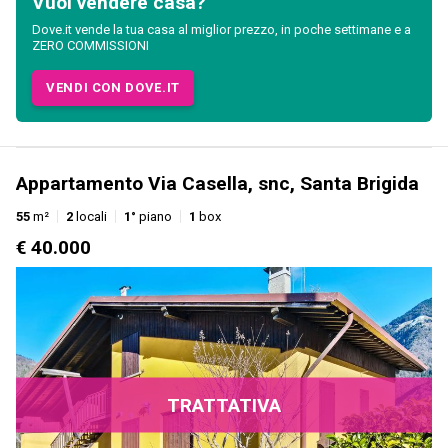
Vuoi vendere casa?
Dove.it vende la tua casa al miglior prezzo, in poche settimane e a
ZERO COMMISSIONI
VENDI CON DOVE.IT
Appartamento Via Casella, snc, Santa Brigida
55
m²
2
locali
1°
piano
1
box
€ 40.000
TRATTATIVA