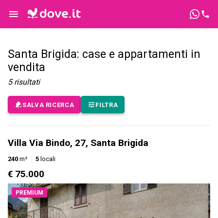
Santa Brigida: case e appartamenti in
vendita
5
risultati
SALVA RICERCA
FILTRA
Villa Via Bindo, 27, Santa Brigida
240
m²
5
locali
€ 75.000
PREMIUM