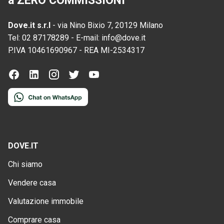
a ZERO COMMISSIONI
Dove.it s.r.l
-
via Nino Bixio 7, 20129 Milano
Tel:
02 87178289
-
E-mail:
info@dove.it
P.IVA
10461690967
-
REA
MI-2534317
DOVE.IT
Chi siamo
Vendere casa
Valutazione immobile
Comprare casa