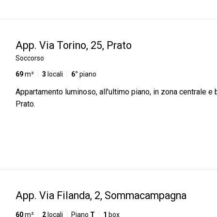
App. Via Torino, 25, Prato
Soccorso
69
m²
3
locali
6°
piano
Appartamento luminoso, all'ultimo piano, in zona centrale e 
Prato.
App. Via Filanda, 2, Sommacampagna
60
m²
2
locali
Piano
T
1
box