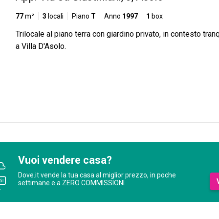
77
m²
3
locali
Piano
T
Anno
1997
1
box
Trilocale al piano terra con giardino privato, in contesto tranq
a Villa D'Asolo.
Vuoi vendere casa?
Dove.it vende la tua casa al miglior prezzo, in poche
settimane e a ZERO COMMISSIONI