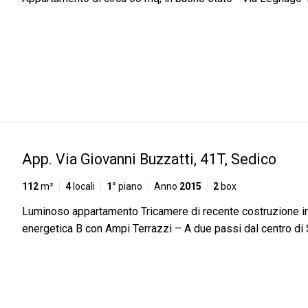
App. Via Giovanni Buzzatti, 41T, Sedico
112
m²
4
locali
1°
piano
Anno
2015
2
box
Luminoso appartamento Tricamere di recente costruzione i
energetica B con Ampi Terrazzi – A due passi dal centro di