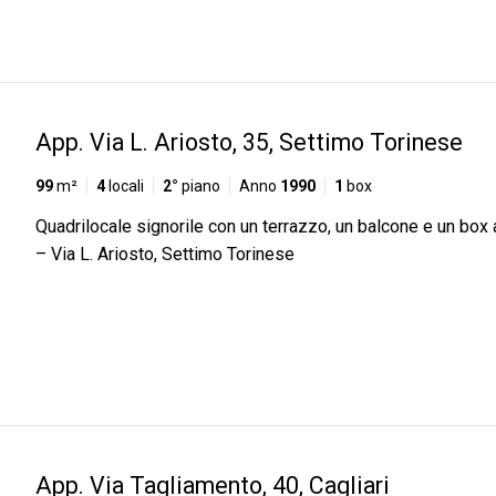
App. Via L. Ariosto, 35, Settimo Torinese
99
m²
4
locali
2°
piano
Anno
1990
1
box
Quadrilocale signorile con un terrazzo, un balcone e un box
– Via L. Ariosto, Settimo Torinese
App. Via Tagliamento, 40, Cagliari