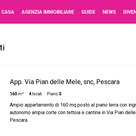
 CASA
AGENZIA IMMOBILIARE
GUIDE
NEWS
DIVE
ti
App. Via Pian delle Mele, snc, Pescara
160
m²
4
locali
Piano
S
Ampio appartamento di 160 mq posto al piano terra con in
autonomo ampia corte con tettoia e cantina in Via Pian dell
Pescara.