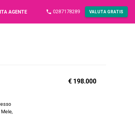
0287178289
NTA AGENTE
VALUTA GRATIS
€ 198.000
gresso
e Mele,