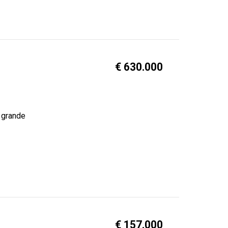
€ 630.000
n grande
€ 157.000