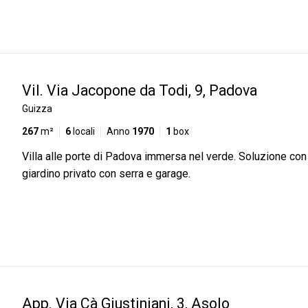
Vil. Via Jacopone da Todi, 9, Padova
Guizza
267
m²
6
locali
Anno
1970
1
box
Villa alle porte di Padova immersa nel verde. Soluzione co
giardino privato con serra e garage.
App. Via Cà Giustiniani, 3, Asolo