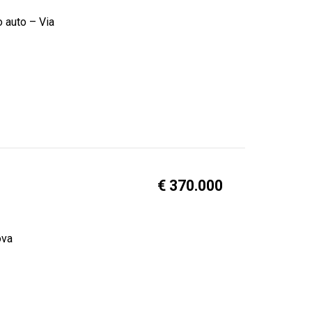
o auto – Via
€ 370.000
ova