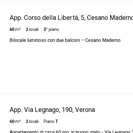
App. Corso della Libertà, 5, Cesano Madern
60
m²
2
locali
3°
piano
Bilocale luminoso con due balconi – Cesano Maderno.
App. Via Legnago, 190, Verona
60
m²
2
locali
Piano
T
Appartamento di circa 60 mq, in buono stato - Via Legnago 