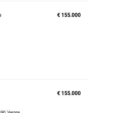
o
€ 155.000
€ 155.000
190, Verona.