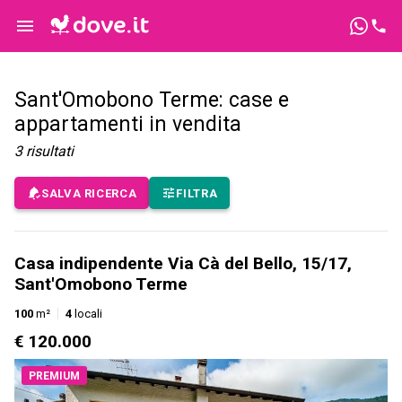
Sant'Omobono Terme: case e
appartamenti in vendita
3
risultati
SALVA RICERCA
FILTRA
Casa indipendente Via Cà del Bello, 15/17,
Sant'Omobono Terme
100
m²
4
locali
€ 120.000
PREMIUM