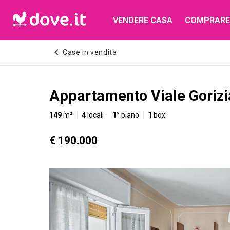
VENDERE CASA
COMPRARE
Case in vendita
Appartamento Viale Gorizi
149
m²
4
locali
1°
piano
1
box
€ 190.000