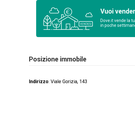
Vuoi vende
Dove.it vende la t
in poche settima
Posizione immobile
Indirizzo
:
Viale Gorizia, 143