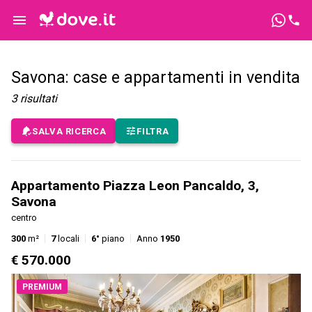
Savona: case e appartamenti in vendita
3
risultati
SALVA RICERCA
FILTRA
Appartamento Piazza Leon Pancaldo, 3,
Savona
centro
300
m²
7
locali
6°
piano
Anno
1950
€ 570.000
PREMIUM