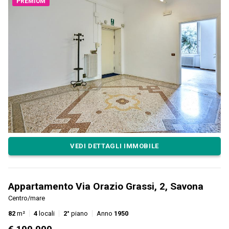
PREMIUM
VEDI DETTAGLI IMMOBILE
Appartamento Via Orazio Grassi, 2, Savona
Centro/mare
82
m²
4
locali
2°
piano
Anno
1950