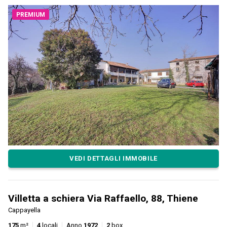
PREMIUM
VEDI DETTAGLI IMMOBILE
Villetta a schiera Via Raffaello, 88, Thiene
Cappayella
175
m²
4
locali
Anno
1972
2
box