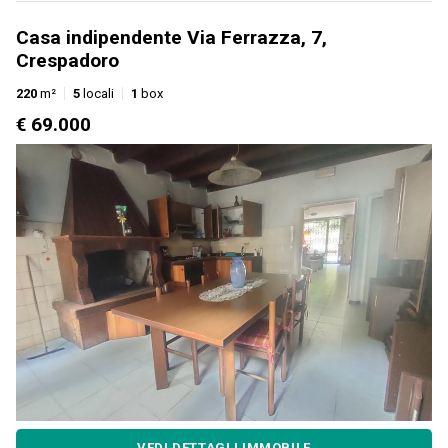
Casa indipendente Via Ferrazza, 7,
Crespadoro
220
m²
5
locali
1
box
€ 69.000
VEDI DETTAGLI IMMOBILE