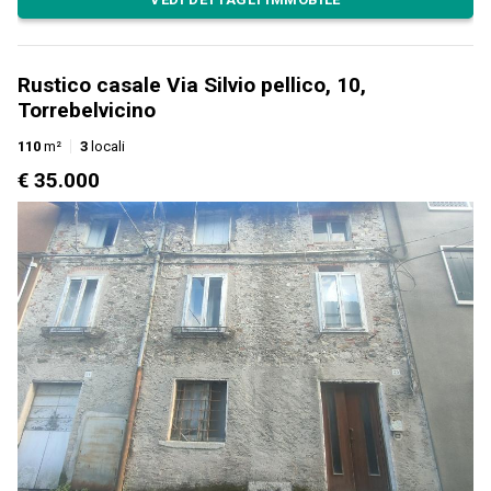
Rustico casale Via Silvio pellico, 10,
Torrebelvicino
110
m²
3
locali
€ 35.000