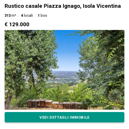
Rustico casale Piazza Ignago, Isola Vicentina
313
m²
4
locali
1
box
€ 129.000
VEDI DETTAGLI IMMOBILE