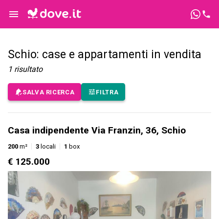
Schio: case e appartamenti in vendita
1
risultato
SALVA RICERCA
FILTRA
Casa indipendente Via Franzin, 36, Schio
200
m²
3
locali
1
box
€ 125.000