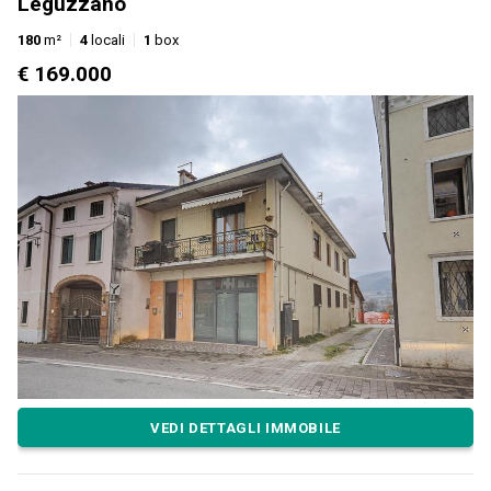
Leguzzano
180
m²
4
locali
1
box
€ 169.000
VEDI DETTAGLI IMMOBILE