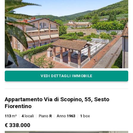
VEDI DETTAGLI IMMOBILE
Appartamento Via di Scopino, 55, Sesto
Fiorentino
113
m²
4
locali
Piano
R
Anno
1963
1
box
€ 338.000