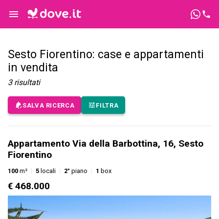
Sesto Fiorentino: case e appartamenti
in vendita
3
risultati
SALVA RICERCA
FILTRA
Appartamento Via della Barbottina, 16, Sesto
Fiorentino
100
m²
5
locali
2°
piano
1
box
€ 468.000