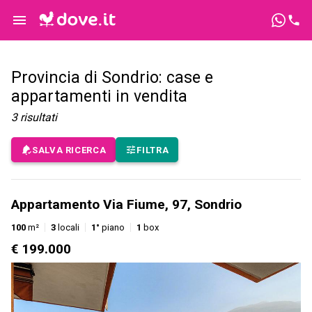
Provincia di Sondrio: case e
appartamenti in vendita
3
risultati
SALVA RICERCA
FILTRA
Appartamento Via Fiume, 97, Sondrio
100
m²
3
locali
1°
piano
1
box
€ 199.000