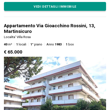
VEDI DETTAGLI IMMOBILE
Appartamento Via Gioacchino Rossini, 13,
Martinsicuro
Localita' Villa Rosa
40
m²
1
locali
1°
piano
Anno
1983
1
box
€ 65.000