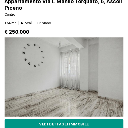
Appartamento Via L Manlio Torquato, 6, Ascoli
Piceno
Centro
164
m²
6
locali
3°
piano
€ 250.000
VEDI DETTAGLI IMMOBILE