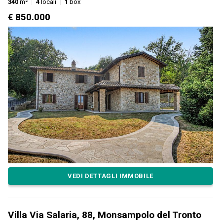
340
m²
4
locali
1
box
€ 850.000
VEDI DETTAGLI IMMOBILE
Villa Via Salaria, 88, Monsampolo del Tronto