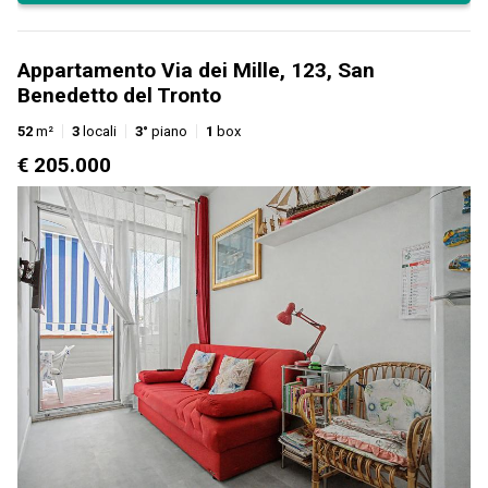
Appartamento Via dei Mille, 123, San
Benedetto del Tronto
52
m²
3
locali
3°
piano
1
box
€ 205.000