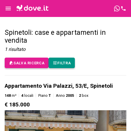
Spinetoli: case e appartamenti in
vendita
1
risultato
SALVA RICERCA
FILTRA
Appartamento Via Palazzi, 53/E, Spinetoli
148
m²
4
locali
Piano
T
Anno
2005
2
box
€ 185.000