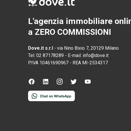
L'agenzia immobiliare onli
a ZERO COMMISSIONI
Dove.it s.r.l
-
via Nino Bixio 7, 20129 Milano
Tel:
02 87178289
-
E-mail:
info@dove.it
P.IVA
10461690967
-
REA
MI-2534317