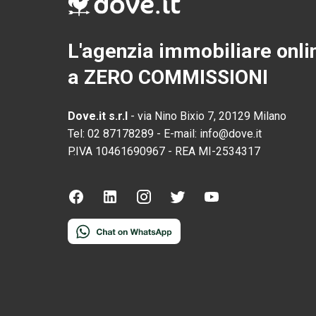
L'agenzia immobiliare onli
a ZERO COMMISSIONI
Dove.it s.r.l
-
via Nino Bixio 7, 20129 Milano
Tel:
02 87178289
-
E-mail:
info@dove.it
P.IVA
10461690967
-
REA
MI-2534317