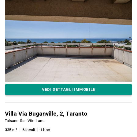
VEDI DETTAGLI IMMOBILE
Villa Via Buganville, 2, Taranto
Talsano-San Vito-Lama
335
m²
6
locali
1
box