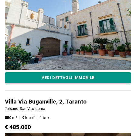
VEDI DETTAGLI IMMOBILE
Villa Via Buganville, 2, Taranto
Talsano-San Vito-Lama
550
m²
9
locali
1
box
€ 485.000