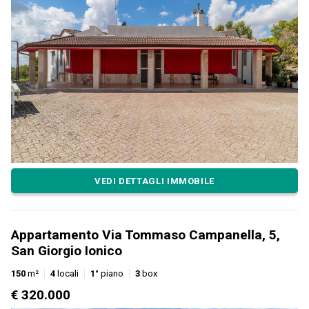
VEDI DETTAGLI IMMOBILE
Appartamento Via Tommaso Campanella, 5,
San Giorgio Ionico
150
m²
4
locali
1°
piano
3
box
€ 320.000