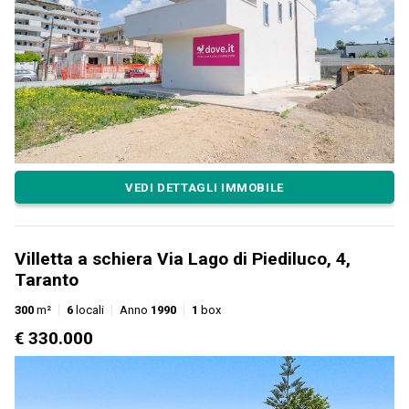
VEDI DETTAGLI IMMOBILE
Villetta a schiera Via Lago di Piediluco, 4,
Taranto
300
m²
6
locali
Anno
1990
1
box
€ 330.000