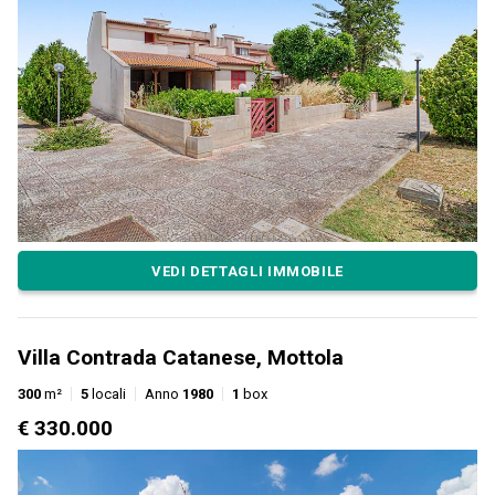
VEDI DETTAGLI IMMOBILE
Villa Contrada Catanese, Mottola
300
m²
5
locali
Anno
1980
1
box
€ 330.000