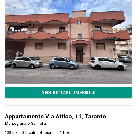
VEDI DETTAGLI IMMOBILE
Appartamento Via Attica, 11, Taranto
Montegranaro-Salinella
128
m²
3
locali
4°
piano
1
box