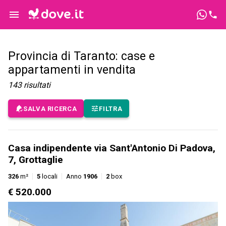
Provincia di Taranto: case e
appartamenti in vendita
143
risultati
SALVA RICERCA
FILTRA
Casa indipendente via Sant'Antonio Di Padova,
7, Grottaglie
326
m²
5
locali
Anno
1906
2
box
€ 520.000