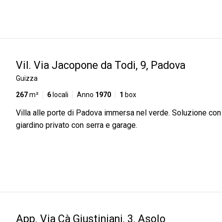
Vil. Via Jacopone da Todi, 9, Padova
Guizza
267
m²
6
locali
Anno
1970
1
box
Villa alle porte di Padova immersa nel verde. Soluzione co
giardino privato con serra e garage.
App. Via Cà Giustiniani, 3, Asolo