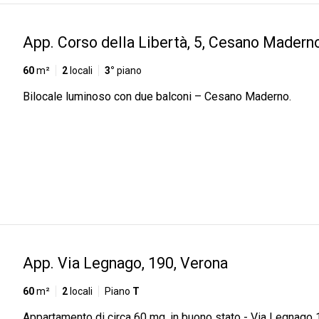
App. Corso della Libertà, 5, Cesano Madern
60
m²
2
locali
3°
piano
Bilocale luminoso con due balconi – Cesano Maderno.
App. Via Legnago, 190, Verona
60
m²
2
locali
Piano
T
Appartamento di circa 60 mq, in buono stato - Via Legnago 