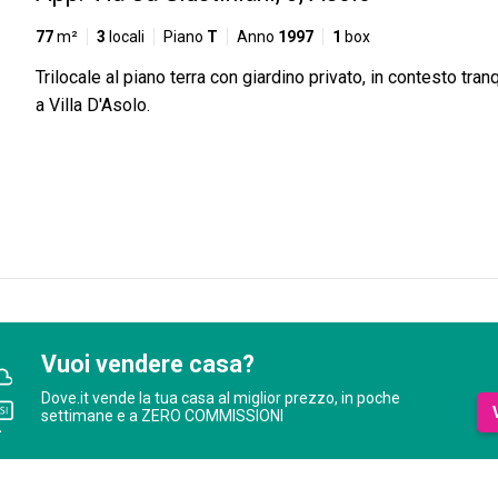
77
m²
3
locali
Piano
T
Anno
1997
1
box
Trilocale al piano terra con giardino privato, in contesto tranq
a Villa D'Asolo.
Vuoi vendere casa?
Dove.it vende la tua casa al miglior prezzo, in poche
settimane e a ZERO COMMISSIONI