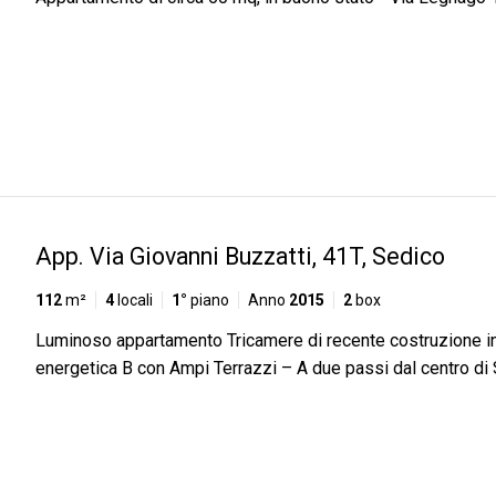
App. Via Giovanni Buzzatti, 41T, Sedico
112
m²
4
locali
1°
piano
Anno
2015
2
box
Luminoso appartamento Tricamere di recente costruzione i
energetica B con Ampi Terrazzi – A due passi dal centro di