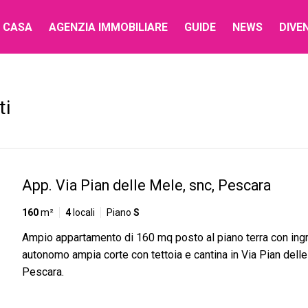
 CASA
AGENZIA IMMOBILIARE
GUIDE
NEWS
DIVE
ti
App. Via Pian delle Mele, snc, Pescara
160
m²
4
locali
Piano
S
Ampio appartamento di 160 mq posto al piano terra con in
autonomo ampia corte con tettoia e cantina in Via Pian dell
Pescara.