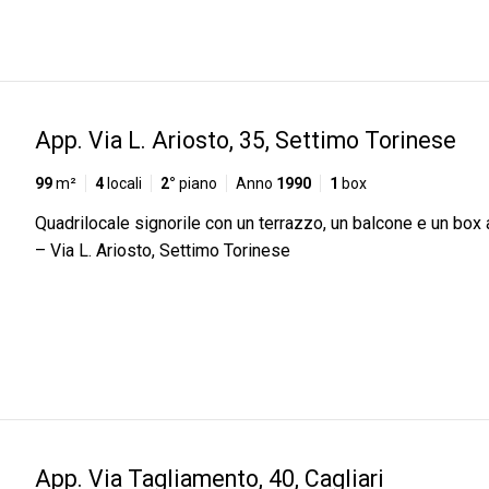
App. Via L. Ariosto, 35, Settimo Torinese
99
m²
4
locali
2°
piano
Anno
1990
1
box
Quadrilocale signorile con un terrazzo, un balcone e un box
– Via L. Ariosto, Settimo Torinese
App. Via Tagliamento, 40, Cagliari