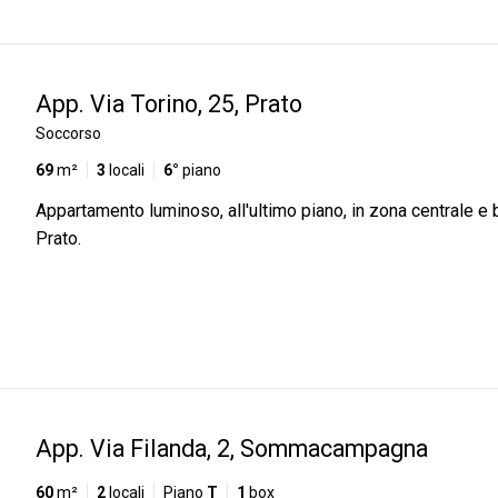
App. Via Torino, 25, Prato
Soccorso
69
m²
3
locali
6°
piano
Appartamento luminoso, all'ultimo piano, in zona centrale e 
Prato.
App. Via Filanda, 2, Sommacampagna
60
m²
2
locali
Piano
T
1
box