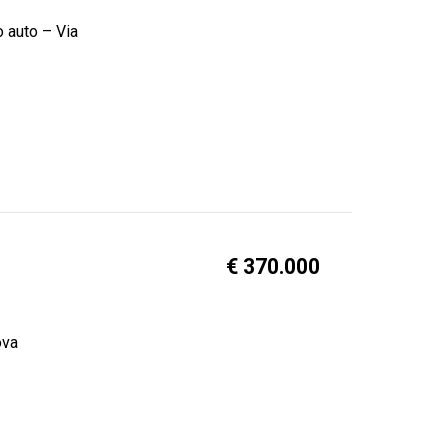
o auto – Via
€ 370.000
ova