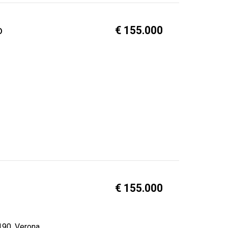
o
€ 155.000
€ 155.000
190, Verona.