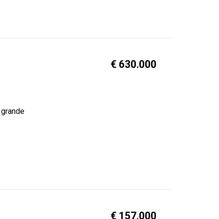
€ 630.000
n grande
€ 157.000