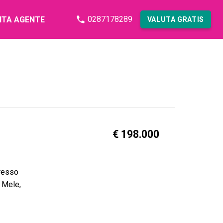
0287178289
NTA AGENTE
VALUTA GRATIS
€ 198.000
gresso
e Mele,