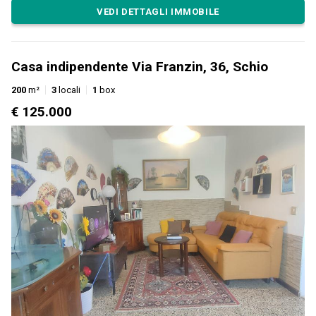
VEDI DETTAGLI IMMOBILE
Casa indipendente Via Franzin, 36, Schio
200
m²
3
locali
1
box
€ 125.000