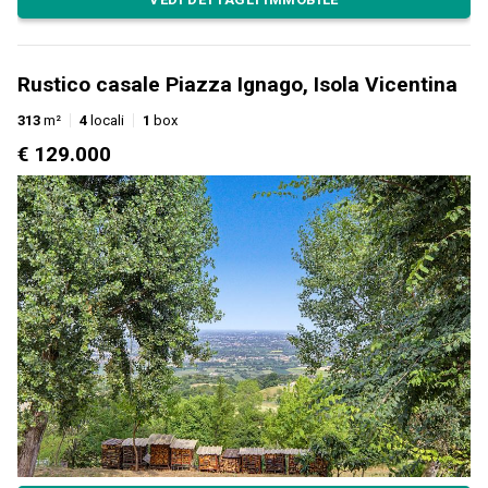
Rustico casale Piazza Ignago, Isola Vicentina
313
m²
4
locali
1
box
€ 129.000