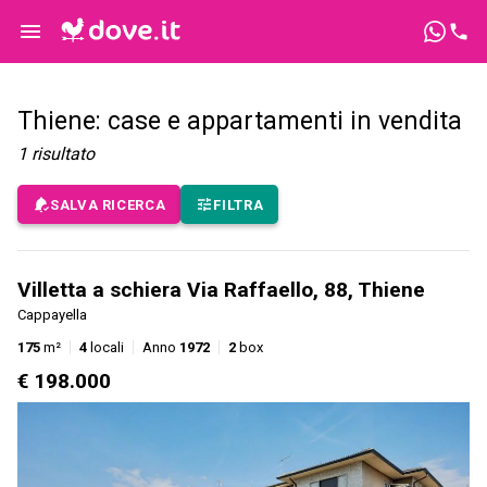
Thiene: case e appartamenti in vendita
1
risultato
SALVA RICERCA
FILTRA
Villetta a schiera Via Raffaello, 88, Thiene
Cappayella
175
m²
4
locali
Anno
1972
2
box
€ 198.000