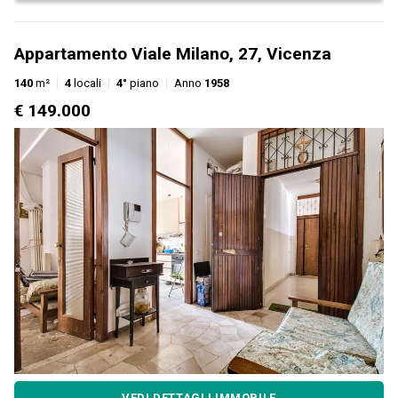
Appartamento Viale Milano, 27, Vicenza
140
m²
4
locali
4°
piano
Anno
1958
€ 149.000
VEDI DETTAGLI IMMOBILE