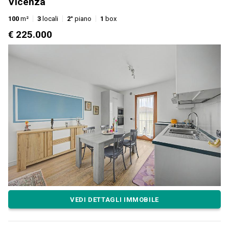
Vicenza
100
m²
3
locali
2°
piano
1
box
€ 225.000
VEDI DETTAGLI IMMOBILE