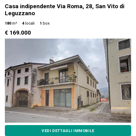
Casa indipendente Via Roma, 28, San Vito di
Leguzzano
180
m²
4
locali
1
box
€ 169.000
VEDI DETTAGLI IMMOBILE