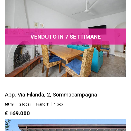
VENDUTO IN 7 SETTIMANE
App. Via Filanda, 2, Sommacampagna
60
m²
2
locali
Piano
T
1
box
€ 169.000