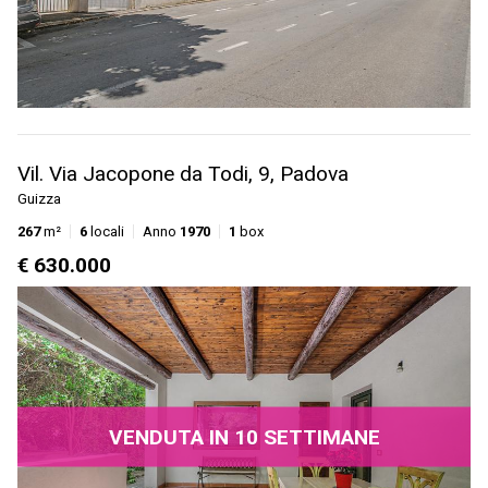
Vil. Via Jacopone da Todi, 9, Padova
Guizza
267
m²
6
locali
Anno
1970
1
box
€ 630.000
VENDUTA IN 10 SETTIMANE