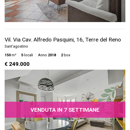
Vil. Via Cav. Alfredo Pasquini, 16, Terre del Reno
Sant'agostino
150
m²
5
locali
Anno
2018
2
box
€ 249.000
VENDUTA IN 7 SETTIMANE