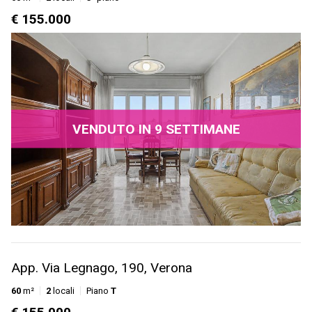
€ 155.000
VENDUTO IN 9 SETTIMANE
App. Via Legnago, 190, Verona
60
m²
2
locali
Piano
T