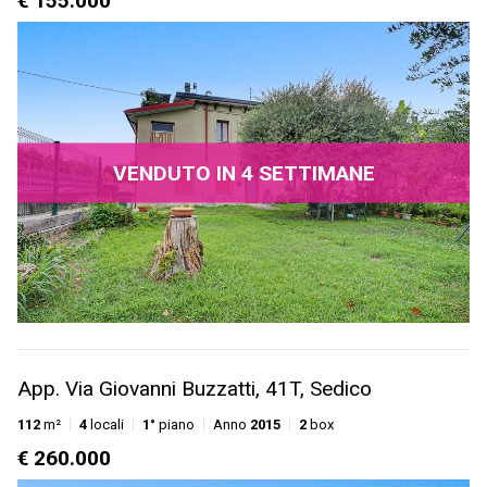
€ 155.000
VENDUTO IN 4 SETTIMANE
App. Via Giovanni Buzzatti, 41T, Sedico
112
m²
4
locali
1°
piano
Anno
2015
2
box
€ 260.000