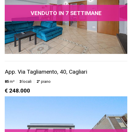
VENDUTO IN 7 SETTIMANE
App. Via Tagliamento, 40, Cagliari
85
m²
3
locali
2°
piano
€ 248.000