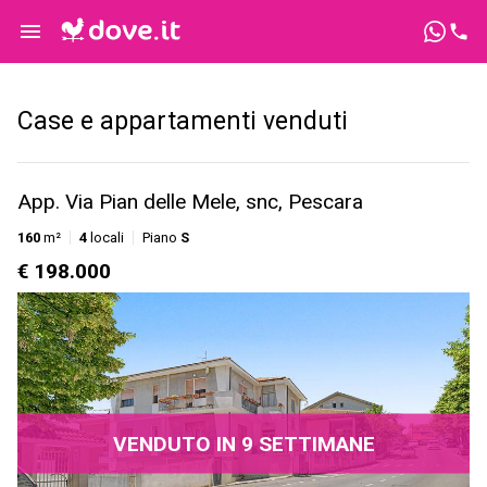
Case e appartamenti venduti
App. Via Pian delle Mele, snc, Pescara
160
m²
4
locali
Piano
S
€ 198.000
VENDUTO IN 9 SETTIMANE