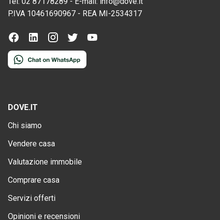
Tel:
02 87178289
-
E-mail:
info@dove.it
P.IVA
10461690967
-
REA
MI-2534317
DOVE.IT
Chi siamo
Vendere casa
Valutazione immobile
Comprare casa
Servizi offerti
Opinioni e recensioni