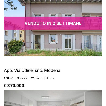
VENDUTO IN 2 SETTIMANE
App. Via Udine, snc, Modena
108
m²
3
locali
2°
piano
2
box
€ 370.000