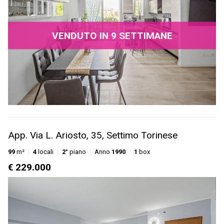
VENDUTO IN 9 SETTIMANE
App. Via L. Ariosto, 35, Settimo Torinese
99
m²
4
locali
2°
piano
Anno
1990
1
box
€ 229.000