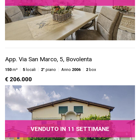
App. Via San Marco, 5, Bovolenta
150
m²
5
locali
2°
piano
Anno
2006
2
box
€ 206.000
VENDUTO IN 11 SETTIMANE