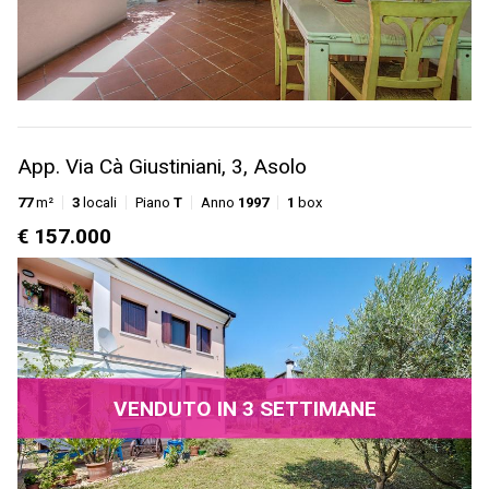
App. Via Cà Giustiniani, 3, Asolo
77
m²
3
locali
Piano
T
Anno
1997
1
box
€ 157.000
VENDUTO IN 3 SETTIMANE