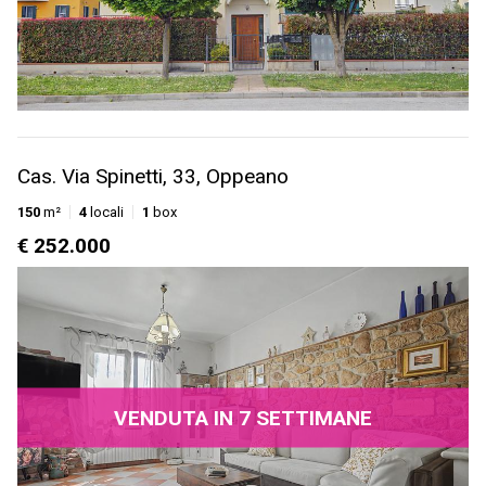
Cas. Via Spinetti, 33, Oppeano
150
m²
4
locali
1
box
€ 252.000
VENDUTA IN 7 SETTIMANE