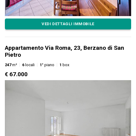
VEDI DETTAGLI IMMOBILE
Appartamento Via Roma, 23, Berzano di San
Pietro
247
m²
6
locali
1°
piano
1
box
€ 67.000