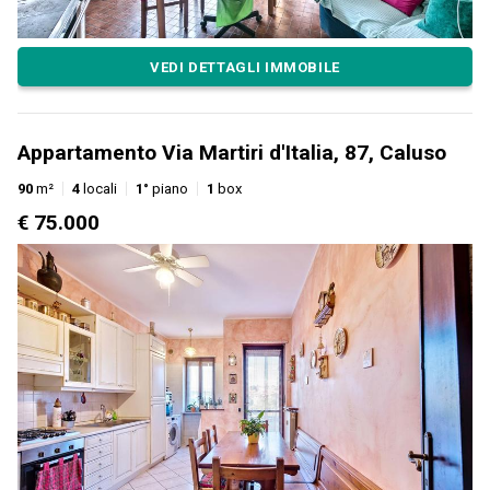
VEDI DETTAGLI IMMOBILE
Appartamento Via Martiri d'Italia, 87, Caluso
90
m²
4
locali
1°
piano
1
box
€ 75.000