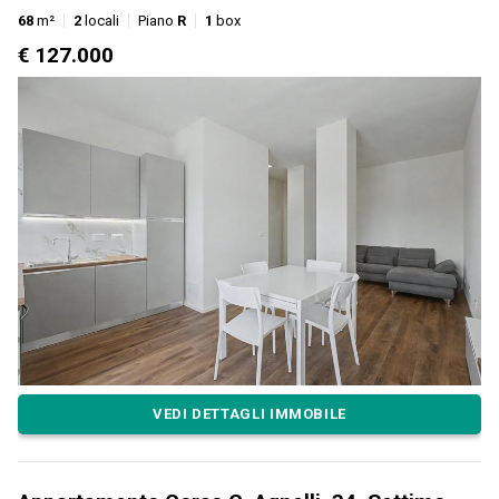
68
m²
2
locali
Piano
R
1
box
€ 127.000
VEDI DETTAGLI IMMOBILE