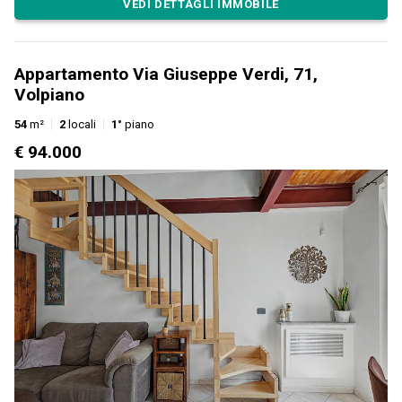
VEDI DETTAGLI IMMOBILE
Appartamento Via Giuseppe Verdi, 71,
Volpiano
54
m²
2
locali
1°
piano
€ 94.000