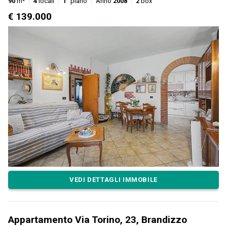
90
m²
4
locali
1°
piano
Anno
2008
2
box
€ 139.000
VEDI DETTAGLI IMMOBILE
Appartamento Via Torino, 23, Brandizzo