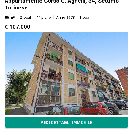
Appartamento Corso G. Agnelli, 34, Settimo
Torinese
86
m²
2
locali
1°
piano
Anno
1973
1
box
€ 107.000
VEDI DETTAGLI IMMOBILE