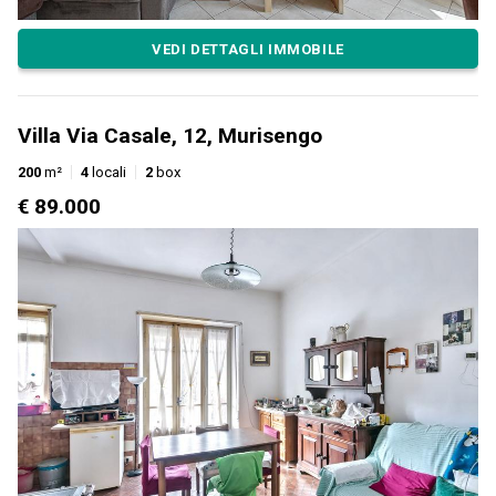
VEDI DETTAGLI IMMOBILE
Villa Via Casale, 12, Murisengo
200
m²
4
locali
2
box
€ 89.000