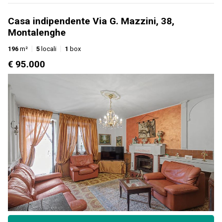
Casa indipendente Via G. Mazzini, 38,
Montalenghe
196
m²
5
locali
1
box
€ 95.000