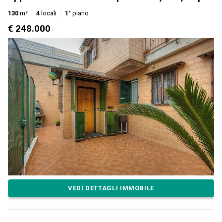
130
m²
4
locali
1°
piano
€ 248.000
VEDI DETTAGLI IMMOBILE