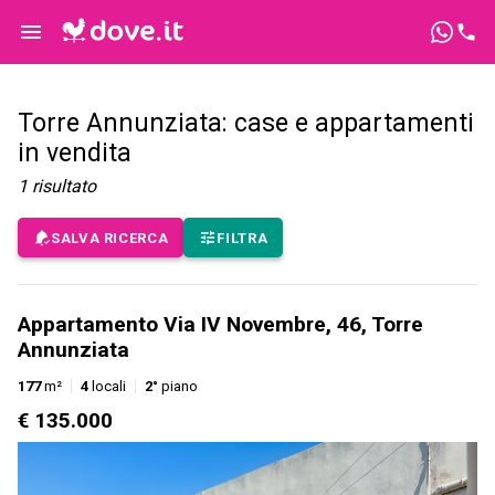
Torre Annunziata: case e appartamenti
in vendita
1
risultato
SALVA RICERCA
FILTRA
Appartamento Via IV Novembre, 46, Torre
Annunziata
177
m²
4
locali
2°
piano
€ 135.000