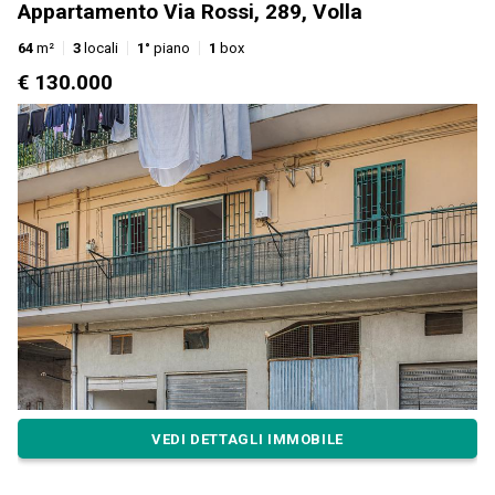
Appartamento Via Rossi, 289, Volla
64
m²
3
locali
1°
piano
1
box
€ 130.000
VEDI DETTAGLI IMMOBILE