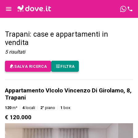
Trapani: case e appartamenti in
vendita
5
risultati
SALVA RICERCA
FILTRA
Appartamento VIcolo Vincenzo Di Girolamo, 8,
Trapani
120
m²
4
locali
2°
piano
1
box
€ 120.000