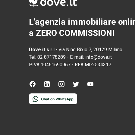
L'agenzia immobiliare onli
a ZERO COMMISSIONI
Dove.it s.r.l
-
via Nino Bixio 7, 20129 Milano
Tel:
02 87178289
-
E-mail:
info@dove.it
P.IVA
10461690967
-
REA
MI-2534317