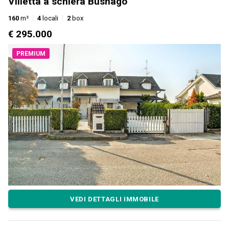
Villetta a schiera Busnago
160
m²
4
locali
2
box
€ 295.000
PREMIUM
VEDI DETTAGLI IMMOBILE