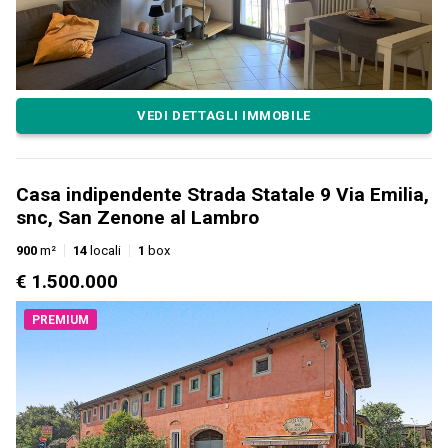
VEDI DETTAGLI IMMOBILE
Casa indipendente Strada Statale 9 Via Emilia,
snc, San Zenone al Lambro
900
m²
14
locali
1
box
€ 1.500.000
PREMIUM