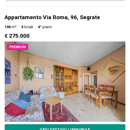
Appartamento Via Roma, 96, Segrate
106
m²
3
locali
6°
piano
€ 275.000
PREMIUM
VEDI DETTAGLI IMMOBILE