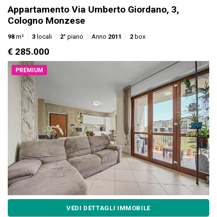
Appartamento Via Umberto Giordano, 3,
Cologno Monzese
98
m²
3
locali
2°
piano
Anno
2011
2
box
€ 285.000
PREMIUM
VEDI DETTAGLI IMMOBILE