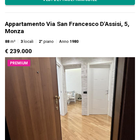
Appartamento Via San Francesco D'Assisi, 5,
Monza
88
m²
3
locali
2°
piano
Anno
1980
€ 239.000
PREMIUM