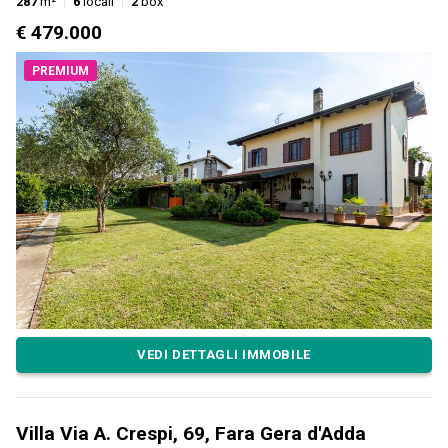
287
m²
6
locali
2
box
€ 479.000
PREMIUM
VEDI DETTAGLI IMMOBILE
Villa Via A. Crespi, 69, Fara Gera d'Adda