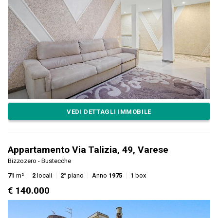
VEDI DETTAGLI IMMOBILE
Appartamento Via Talizia, 49, Varese
Bizzozero - Bustecche
71
m²
2
locali
2°
piano
Anno
1975
1
box
€ 140.000