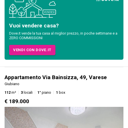
Vuoi vendere casa?
Dove.it vende la tua casa al miglior prezzo, in poche settimane e a
ZERO COMMISSIONI
VENDI CON DOVE.IT
Appartamento Via Bainsizza, 49, Varese
Giubiano
112
m²
3
locali
1°
piano
1
box
€ 189.000