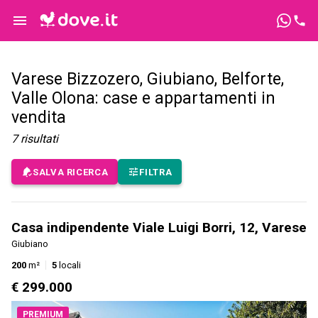
Varese Bizzozero, Giubiano, Belforte,
Valle Olona: case e appartamenti in
vendita
7
risultati
SALVA RICERCA
FILTRA
Casa indipendente Viale Luigi Borri, 12, Varese
Giubiano
200
m²
5
locali
€ 299.000
PREMIUM