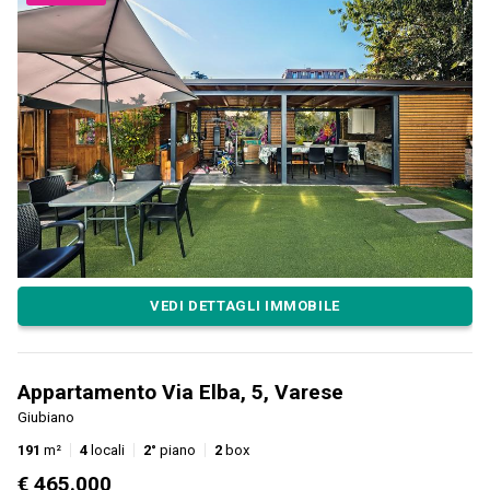
VEDI DETTAGLI IMMOBILE
Appartamento Via Elba, 5, Varese
Giubiano
191
m²
4
locali
2°
piano
2
box
€ 465.000