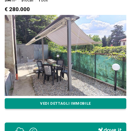
394
m²
5
locali
1
box
€ 280.000
VEDI DETTAGLI IMMOBILE