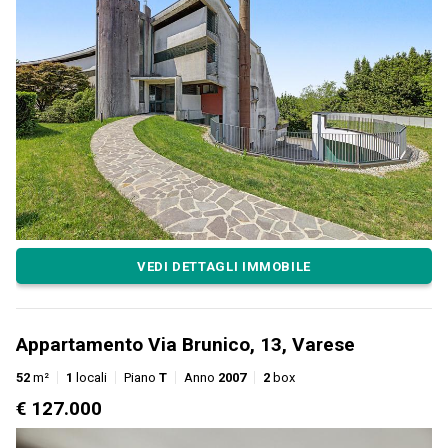
VEDI DETTAGLI IMMOBILE
Appartamento Via Brunico, 13, Varese
52
m²
1
locali
Piano
T
Anno
2007
2
box
€ 127.000