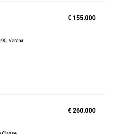
€ 155.000
190, Verona.
€ 260.000
n Classe