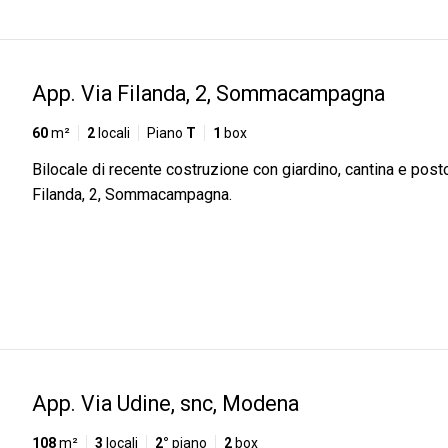
App. Via Filanda, 2, Sommacampagna
60
m²
2
locali
Piano
T
1
box
Bilocale di recente costruzione con giardino, cantina e post
Filanda, 2, Sommacampagna.
App. Via Udine, snc, Modena
108
m²
3
locali
2°
piano
2
box