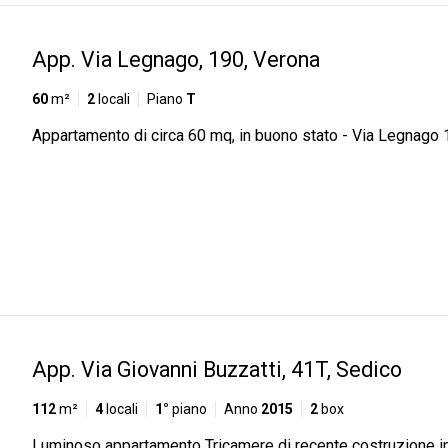
App. Via Legnago, 190, Verona
60
m²
2
locali
Piano
T
Appartamento di circa 60 mq, in buono stato - Via Legnago 
App. Via Giovanni Buzzatti, 41T, Sedico
112
m²
4
locali
1°
piano
Anno
2015
2
box
Luminoso appartamento Tricamere di recente costruzione i