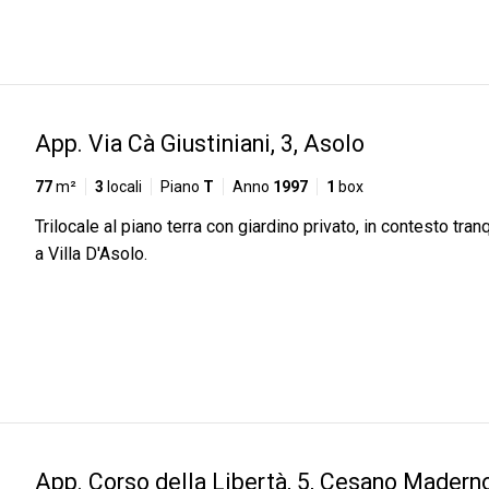
App. Via Cà Giustiniani, 3, Asolo
77
m²
3
locali
Piano
T
Anno
1997
1
box
Trilocale al piano terra con giardino privato, in contesto tranq
a Villa D'Asolo.
App. Corso della Libertà, 5, Cesano Madern