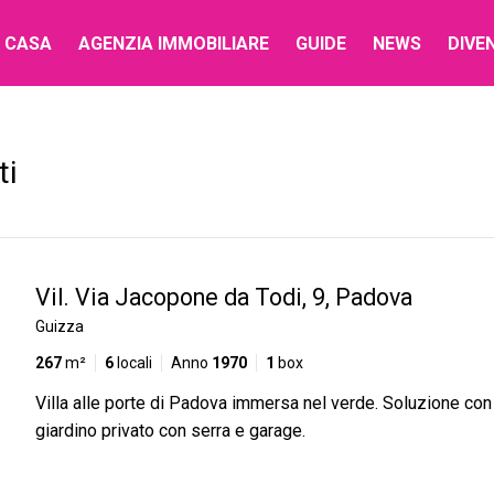
 CASA
AGENZIA IMMOBILIARE
GUIDE
NEWS
DIVE
ti
Vil. Via Jacopone da Todi, 9, Padova
Guizza
267
m²
6
locali
Anno
1970
1
box
Villa alle porte di Padova immersa nel verde. Soluzione co
giardino privato con serra e garage.