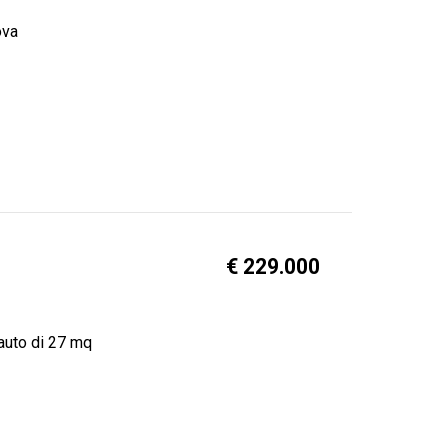
ova
€ 229.000
 auto di 27 mq