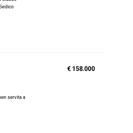
 Sedico
€ 158.000
ben servita a