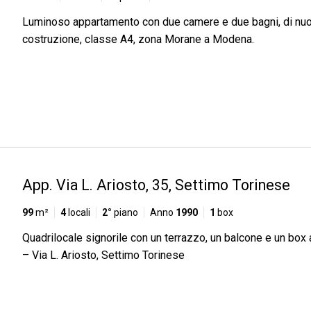
Luminoso appartamento con due camere e due bagni, di nu
costruzione, classe A4, zona Morane a Modena.
App. Via L. Ariosto, 35, Settimo Torinese
99
m²
4
locali
2°
piano
Anno
1990
1
box
Quadrilocale signorile con un terrazzo, un balcone e un box
– Via L. Ariosto, Settimo Torinese