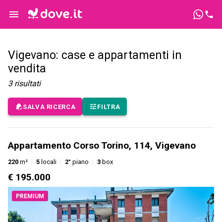
Vigevano: case e appartamenti in
vendita
3
risultati
SALVA RICERCA
FILTRA
Appartamento Corso Torino, 114, Vigevano
220
m²
5
locali
2°
piano
3
box
€ 195.000
PREMIUM