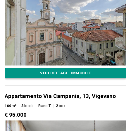
VEDI DETTAGLI IMMOBILE
Appartamento Via Campania, 13, Vigevano
164
m²
3
locali
Piano
T
2
box
€ 95.000