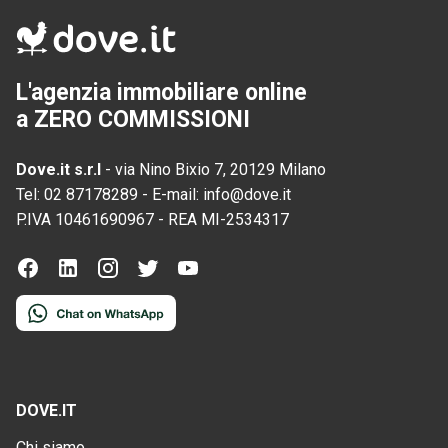
L'agenzia immobiliare online
a ZERO COMMISSIONI
Dove.it s.r.l
-
via Nino Bixio 7, 20129 Milano
Tel:
02 87178289
-
E-mail:
info@dove.it
P.IVA
10461690967
-
REA
MI-2534317
DOVE.IT
Chi siamo