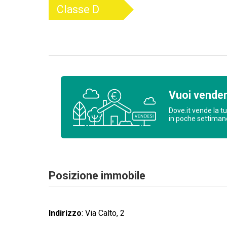
Classe
D
Vuoi vende
Dove.it vende la t
in poche settima
Posizione immobile
Indirizzo
:
Via Calto, 2