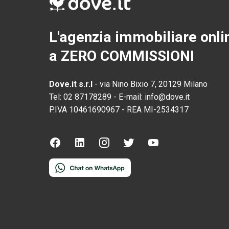
L'agenzia immobiliare onli
a ZERO COMMISSIONI
Dove.it s.r.l
-
via Nino Bixio 7, 20129 Milano
Tel:
02 87178289
-
E-mail:
info@dove.it
P.IVA
10461690967
-
REA
MI-2534317