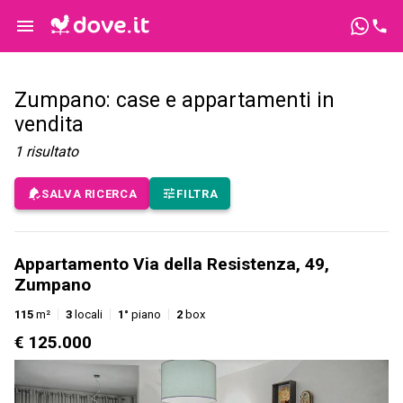
Zumpano: case e appartamenti in
vendita
1
risultato
SALVA RICERCA
FILTRA
Appartamento Via della Resistenza, 49,
Zumpano
115
m²
3
locali
1°
piano
2
box
€ 125.000