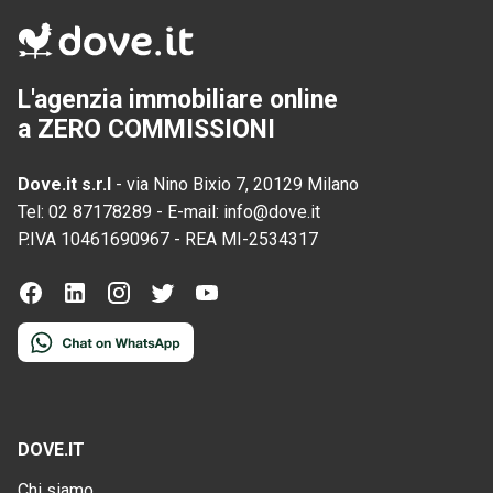
L'agenzia immobiliare online
a ZERO COMMISSIONI
Dove.it s.r.l
-
via Nino Bixio 7, 20129 Milano
Tel:
02 87178289
-
E-mail:
info@dove.it
P.IVA
10461690967
-
REA
MI-2534317
DOVE.IT
Chi siamo