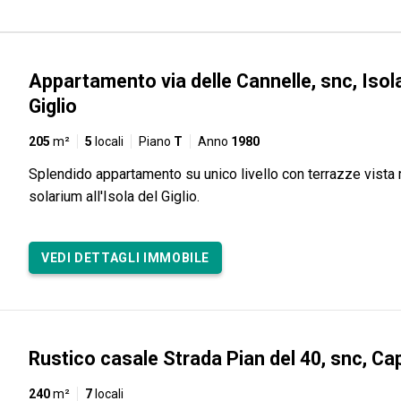
Appartamento via delle Cannelle, snc, Isol
Giglio
205
m²
5
locali
Piano
T
Anno
1980
Splendido appartamento su unico livello con terrazze vista
solarium all'Isola del Giglio.
VEDI DETTAGLI IMMOBILE
Rustico casale Strada Pian del 40, snc, Ca
240
m²
7
locali