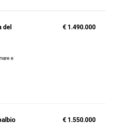
a del
€ 1.490.000
 mare e
palbio
€ 1.550.000