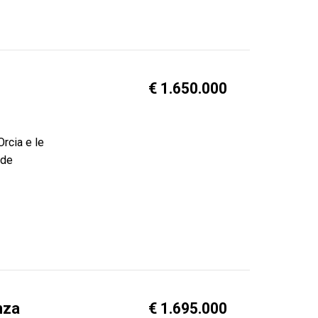
€ 1.650.000
Orcia e le
nde
nza
€ 1.695.000