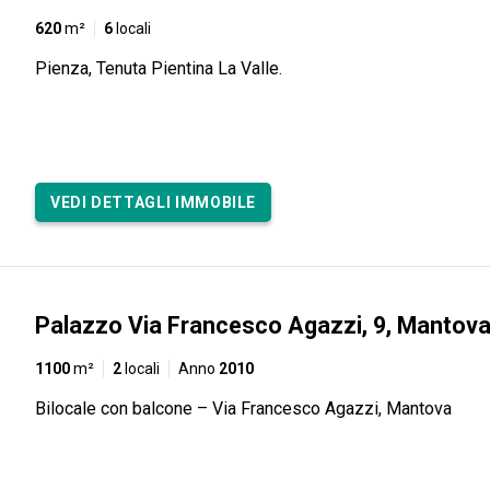
620
m²
6
locali
Pienza, Tenuta Pientina La Valle.
VEDI DETTAGLI IMMOBILE
Palazzo Via Francesco Agazzi, 9, Mantov
1100
m²
2
locali
Anno
2010
Bilocale con balcone – Via Francesco Agazzi, Mantova