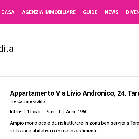
 CASA
AGENZIA IMMOBILIARE
GUIDE
NEWS
DIVE
dita
Appartamento Via Livio Andronico, 24, Tar
Tre Carrare-Solito
50
m²
1
locali
Piano
T
Anno
1960
Ampio monolocale da ristrutturare in zona ben servita a Tara
soluzione abitativa o come investimento.