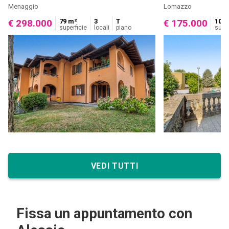
Menaggio
Lomazzo
79 m²
3
T
105 
€ 298.000
€ 175.000
superficie
locali
piano
super
VEDI TUTTI
Fissa un appuntamento con