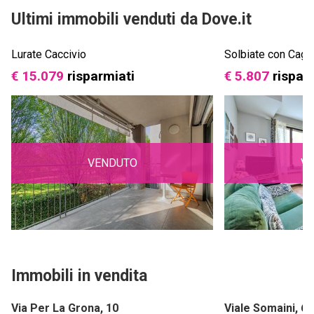
Ultimi immobili venduti da Dove.it
Lurate Caccivio
Solbiate con Cagn
€ 15.079
risparmiati
€ 5.807
rispar
VENDUTO
V
Immobili in vendita
Via Per La Grona, 10
Viale Somaini, 68