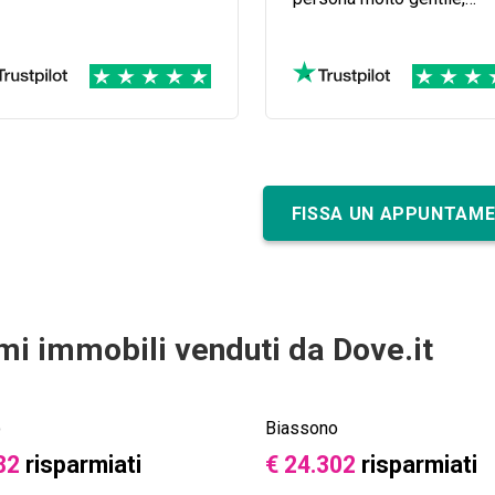
disponibile e affidabile e c
seguito in tutte le fasi del
compravendita con
professionalità.
FISSA UN APPUNTAM
imi immobili venduti da Dove.it
o
Biassono
82
risparmiati
€ 24.302
risparmiati