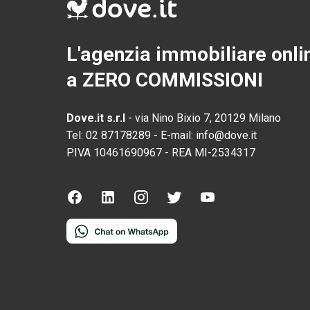
L'agenzia immobiliare onli
a ZERO COMMISSIONI
Dove.it s.r.l
-
via Nino Bixio 7, 20129 Milano
Tel:
02 87178289
-
E-mail:
info@dove.it
P.IVA
10461690967
-
REA
MI-2534317