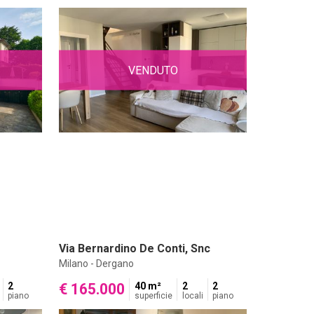
VENDUTO
Via Bernardino De Conti, Snc
Milano - Dergano
2
€ 165.000
40 m²
2
2
piano
superficie
locali
piano