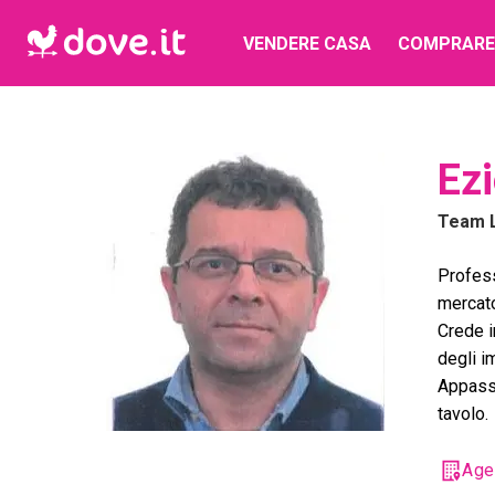
VENDERE CASA
COMPRARE
Ezi
Team 
Profess
mercato
Crede i
degli i
Appassi
tavolo.
Age