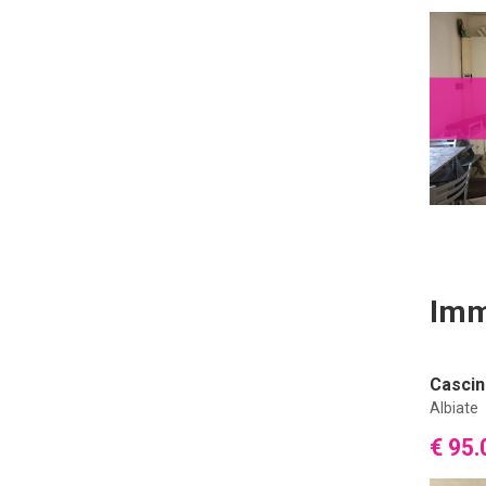
Imm
Cascin
Albiate
€ 95.