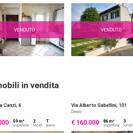
VENDUTO
VENDUTO
obili in vendita
a Canzi, 6
Via Alberto Gabellini, 101
Desio
000
59 m²
2
T
€ 160.000
86 m²
3
superficie
locali
piano
superficie
locali