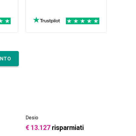
i ha
la
ENTO
Desio
€ 13.127
risparmiati