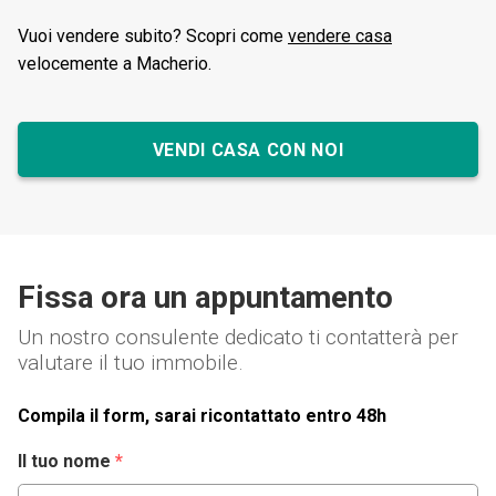
altamente soddisfatti del suo
Vuoi vendere subito? Scopri come
vendere casa
lavoro. Consigliamo Elena a
velocemente a Macherio.
chiunque cerchi un’agente
immobiliare competente, onesto,
affidabile e soprattutto empatico.
Grazie di tutto!!! Francesca e
VENDI CASA CON NOI
Angelo
Fissa ora un appuntamento
Un nostro consulente dedicato ti contatterà per
valutare il tuo immobile.
Compila il form, sarai ricontattato entro 48h
Il tuo nome
*