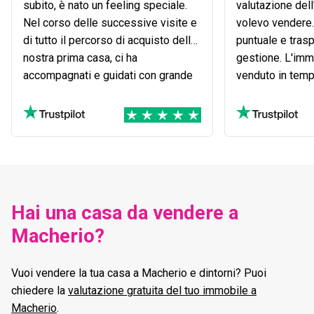
subito, è nato un feeling speciale.
valutazione del
Nel corso delle successive visite e
volevo vendere. 
di tutto il percorso di acquisto della
puntuale e trasp
nostra prima casa, ci ha
gestione. L'imm
accompagnati e guidati con grande
venduto in temp
professionalità e disponibilità.
soddisfatta, lo 
Abbiamo apprezzato molto la sua
sincerità, la sua schiettezza e la
trasparenza dimostrata in ogni
momento. È stata paziente,
disponibile e ha accolto con
attenzione ogni nostra richiesta o
Hai una casa da vendere a
dubbio, sempre pronta ad aiutarci
Macherio?
anche nei momenti più delicati.
Grazie a lei questo percorso, che
poteva sembrare complesso, è
Vuoi vendere la tua casa a Macherio e dintorni? Puoi
stato affrontato con serenità e
chiedere la
valutazione gratuita del tuo immobile a
fiducia. Siamo davvero felici e
Macherio
.