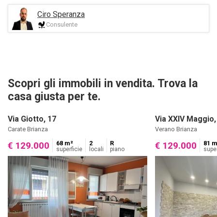
Ciro Speranza
Consulente
Scopri gli immobili in vendita. Trova la
casa giusta per te.
Via Giotto, 17
Via XXIV Maggio,
Carate Brianza
Verano Brianza
68 m²
2
R
81 m
€ 129.000
€ 129.000
superficie
locali
piano
super