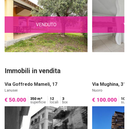
VENDUTO
V
Immobili in vendita
Via Goffredo Mameli, 17
Via Mughina, 31
Lanusei
Nuoro
350 m²
12
3
100 
€ 50.000
€ 100.000
superficie
locali
box
super