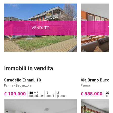
VENDUTO
V
Immobili in vendita
Stradello Ernani, 10
Via Bruno Bucci, 
Parma - Baganzola
Parma
48 m²
2
2
300 
€ 109.000
€ 585.000
superficie
locali
piano
super