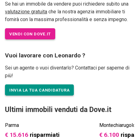
Se hai un immobile da vendere puoi richiedere subito una
valutazione gratuita
che la nostra agenzia immobiliare ti
fornirà con la massima professionalità e senza impegno.
VENDI CON DOVE.IT
Vuoi lavorare con Leonardo ?
Sei un agente o vuoi diventarlo? Contattaci per saperne di
più!
INVIA LA TUA CANDIDATURA
Ultimi immobili venduti da Dove.it
Parma
Montechiarugolo
€ 15.616
risparmiati
€ 6.100
rispar