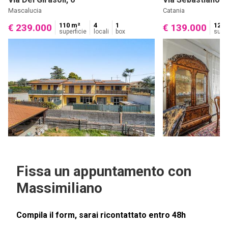
Mascalucia
Catania
110 m²
4
1
120 
€ 239.000
€ 139.000
superficie
locali
box
super
Fissa un appuntamento con
Massimiliano
Compila il form, sarai ricontattato entro 48h