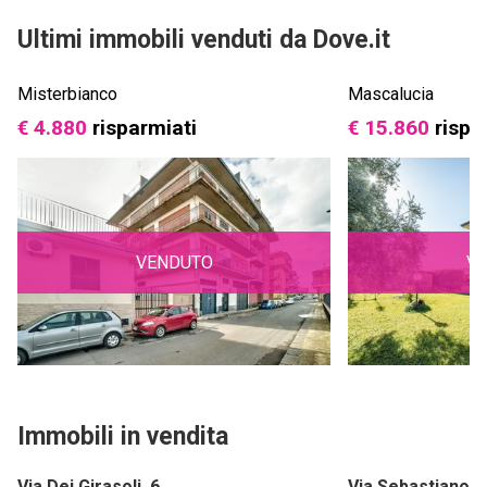
Ultimi immobili venduti da Dove.it
Misterbianco
Mascalucia
€ 4.880
risparmiati
€ 15.860
rispa
VENDUTO
V
Immobili in vendita
Via Dei Girasoli, 6
Via Sebastiano C