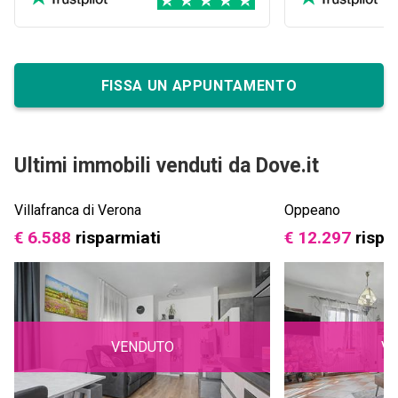
novembre, ma fino a questo
momento l'esperienza è stata
decisamente positiva.
FISSA UN APPUNTAMENTO
Ultimi immobili venduti da Dove.it
Villafranca di Verona
Oppeano
€ 6.588
risparmiati
€ 12.297
rispa
VENDUTO
V