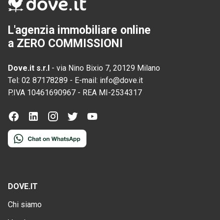
L'agenzia immobiliare online
a ZERO COMMISSIONI
Dove.it s.r.l
-
via Nino Bixio 7, 20129 Milano
Tel:
02 87178289
-
E-mail:
info@dove.it
P.IVA
10461690967
-
REA
MI-2534317
DOVE.IT
Chi siamo