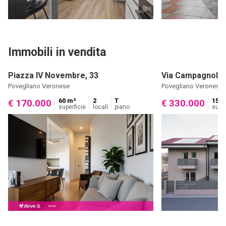
Immobili in vendita
Piazza IV Novembre, 33
Via Campagnole
Povegliano Veronese
Povegliano Veronese
60 m²
2
T
152 
€ 170.000
€ 330.000
superficie
locali
piano
super