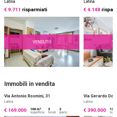
Latina
Latina
€ 9.711
risparmiati
€ 4.148
rispar
VENDUTO
V
Immobili in vendita
Via Antonio Rosmini, 31
Via Gerardo Dott
Latina
Latina
104 m²
3
2
130 
€ 169.000
€ 390.000
superficie
locali
piano
super