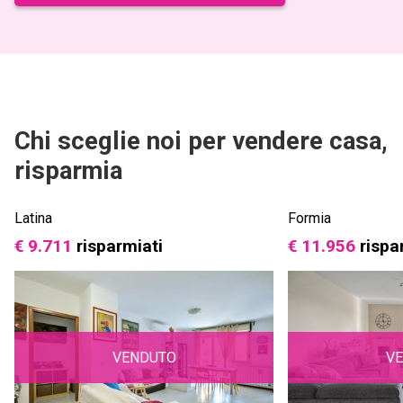
Chi sceglie noi per vendere casa,
risparmia
Latina
Formia
€ 9.711
risparmiati
€ 11.956
rispa
VENDUTO
V