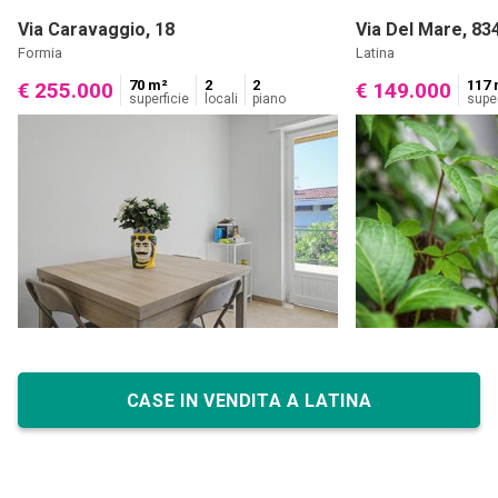
Via Caravaggio, 18
Via Del Mare, 83
Formia
Latina
70 m²
2
2
117 
€ 255.000
€ 149.000
superficie
locali
piano
super
CASE IN VENDITA A LATINA