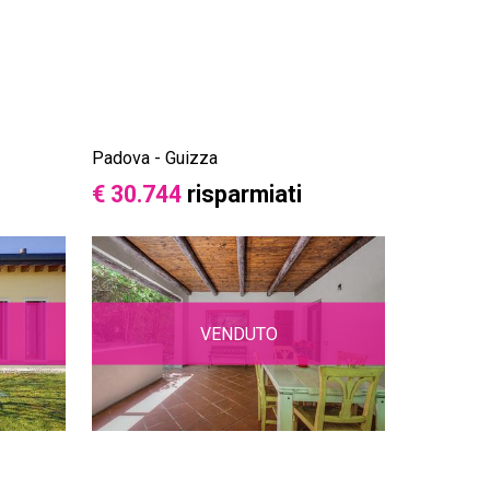
Padova - Guizza
€ 30.744
risparmiati
VENDUTO