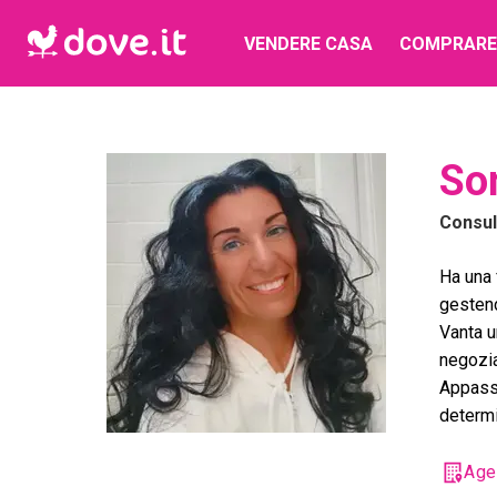
VENDERE CASA
COMPRARE
So
Consu
Ha una 
gestend
Vanta u
negozia
Appassi
determi
Age