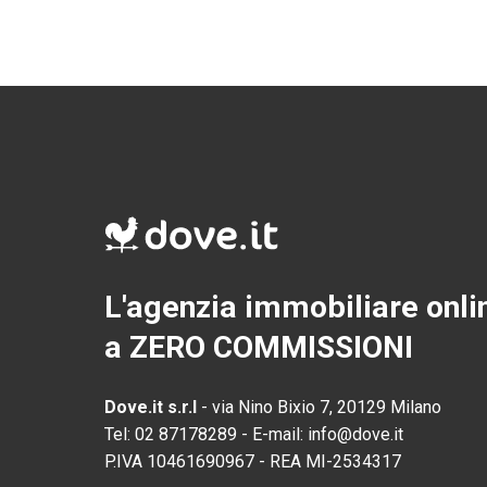
L'agenzia immobiliare onli
a ZERO COMMISSIONI
Dove.it s.r.l
-
via Nino Bixio 7, 20129 Milano
Tel:
02 87178289
-
E-mail:
info@dove.it
P.IVA
10461690967
-
REA
MI-2534317