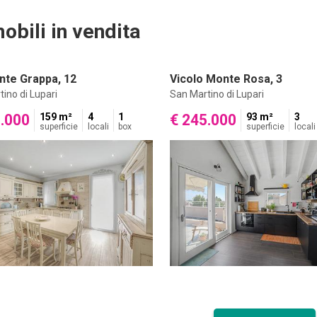
obili in vendita
nte Grappa, 12
Vicolo Monte Rosa, 3
ino di Lupari
San Martino di Lupari
0.000
159 m²
4
1
€ 245.000
93 m²
3
superficie
locali
box
superficie
locali