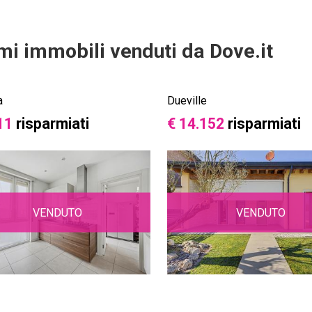
imi immobili venduti da Dove.it
a
Dueville
11
risparmiati
€ 14.152
risparmiati
VENDUTO
VENDUTO