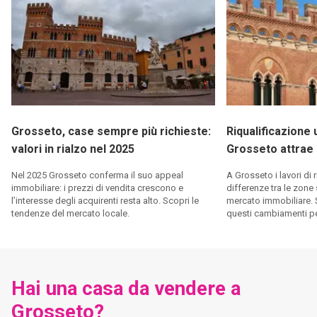
sul piano giuridico che su quello
finanziario. Fantastici.
Grosseto, case sempre più richieste:
Riqualificazione 
valori in rialzo nel 2025
Grosseto attrae 
Nel 2025 Grosseto conferma il suo appeal
A Grosseto i lavori di r
immobiliare: i prezzi di vendita crescono e
differenze tra le zone
l’interesse degli acquirenti resta alto. Scopri le
mercato immobiliare. 
tendenze del mercato locale.
questi cambiamenti pe
Hai una casa da vendere a
Grosseto?