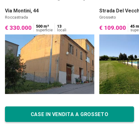
Via Montini, 44
Strada Del Vecch
Roccastrada
Grosseto
500 m²
13
45 m
€ 330.000
€ 109.000
superficie
locali
super
CASE IN VENDITA A GROSSETO