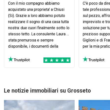
Con il mio compagno abbiamo
C'è poco da dir
acquistato una proprieta' a Chiusi
tale profession
(Si). Grazie a loro abbiamo potuto
sul pezzo, affro
realizzare il sogno di una casa tutta
imprevisto e tro
nostra: due cuori finalmente sotto lo
soluzione per tu
stesso tetto. La consulente Laura e'
prezioso suppor
stata premurosa e sempre
Giglioni e di Fr
disponibile, i documenti della
per la mia prati
proprieta' erano tutti presenti ed in
anno e si è con
ordine e l'Agenzia li aveva gia'
puzzle perfetto
precedentemente verificati. Ma c'e'
continuate semp
di piu': l'Agente titolare della filiale
locale e' riuscito a fare si che il
nostro sogno diventasse realta'
attraverso la pianificazione di una
Le notizie immobiliari su Grosseto
strategia finanziaria che ci ha
permesso di riuscire ad acquistare
la casa ed e' riuscito a tutelarci sia