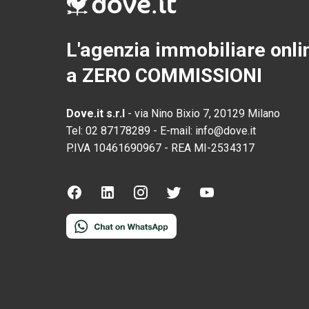
L'agenzia immobiliare onli
a ZERO COMMISSIONI
Dove.it s.r.l
-
via Nino Bixio 7, 20129 Milano
Tel:
02 87178289
-
E-mail:
info@dove.it
P.IVA
10461690967
-
REA
MI-2534317