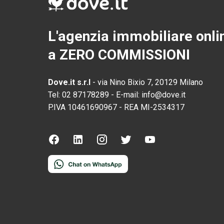
L'agenzia immobiliare onli
a ZERO COMMISSIONI
Dove.it s.r.l
-
via Nino Bixio 7, 20129 Milano
Tel:
02 87178289
-
E-mail:
info@dove.it
P.IVA
10461690967
-
REA
MI-2534317