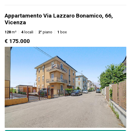
Appartamento Via Lazzaro Bonamico, 66,
Vicenza
128
m²
4
locali
2°
piano
1
box
€ 175.000