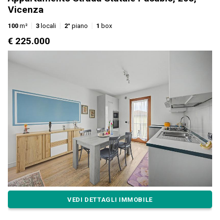
Vicenza
100
m²
3
locali
2°
piano
1
box
€ 225.000
VEDI DETTAGLI IMMOBILE