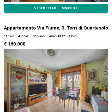
VEDI DETTAGLI IMMOBILE
Appartamento Via Fiume, 3, Torri di Quartesolo
110
m²
4
locali
3°
piano
Anno
1977
1
box
€ 160.000