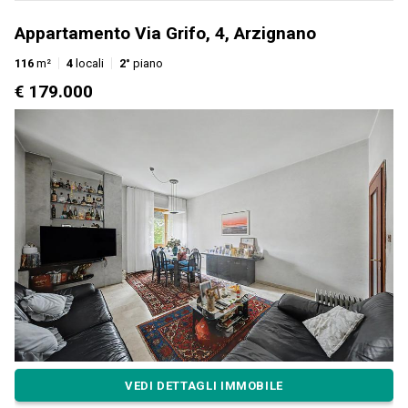
Appartamento Via Grifo, 4, Arzignano
116
m²
4
locali
2°
piano
€ 179.000
VEDI DETTAGLI IMMOBILE