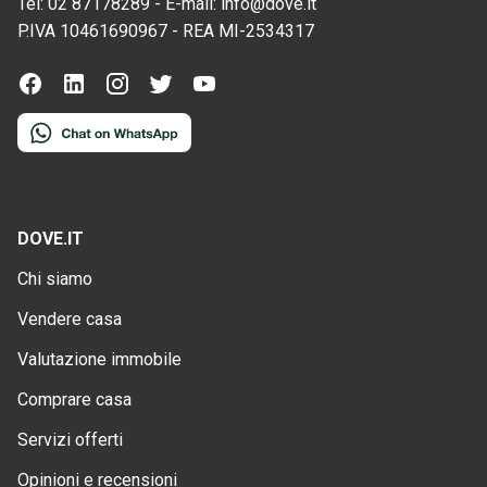
Tel:
02 87178289
-
E-mail:
info@dove.it
P.IVA
10461690967
-
REA
MI-2534317
DOVE.IT
Chi siamo
Vendere casa
Valutazione immobile
Comprare casa
Servizi offerti
Opinioni e recensioni