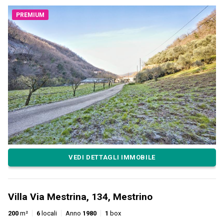
PREMIUM
VEDI DETTAGLI IMMOBILE
Villa Via Mestrina, 134, Mestrino
200
m²
6
locali
Anno
1980
1
box