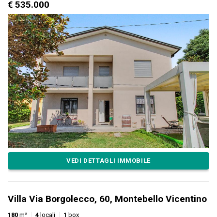
€ 535.000
VEDI DETTAGLI IMMOBILE
Villa Via Borgolecco, 60, Montebello Vicentino
180
m²
4
locali
1
box