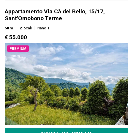
Appartamento Via Cà del Bello, 15/17,
Sant'Omobono Terme
50
m²
2
locali
Piano
T
€ 55.000
PREMIUM