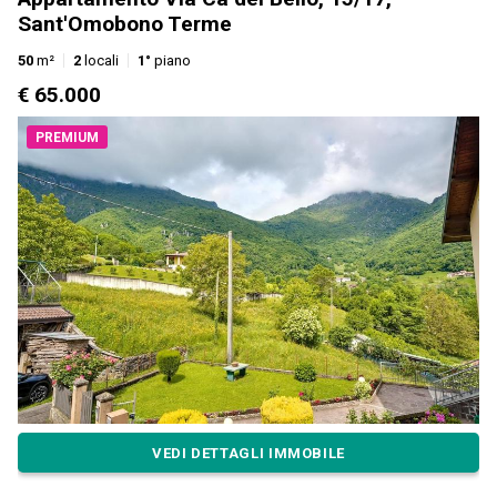
Sant'Omobono Terme
50
m²
2
locali
1°
piano
€ 65.000
PREMIUM
VEDI DETTAGLI IMMOBILE