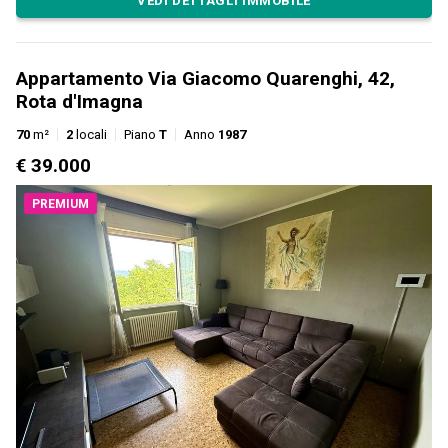
VEDI DETTAGLI IMMOBILE
Appartamento Via Giacomo Quarenghi, 42,
Rota d'Imagna
70
m²
2
locali
Piano
T
Anno
1987
€ 39.000
PREMIUM