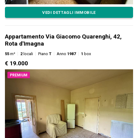
VEDI DETTAGLI IMMOBILE
Appartamento Via Giacomo Quarenghi, 42,
Rota d'Imagna
55
m²
2
locali
Piano
T
Anno
1987
1
box
€ 19.000
PREMIUM