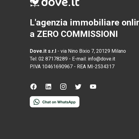
L'agenzia immobiliare onli
a ZERO COMMISSIONI
Dove.it s.r.l
-
via Nino Bixio 7, 20129 Milano
Tel:
02 87178289
-
E-mail:
info@dove.it
P.IVA
10461690967
-
REA
MI-2534317