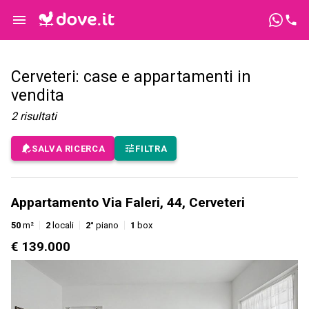
Cerveteri: case e appartamenti in
vendita
2
risultati
SALVA RICERCA
FILTRA
Appartamento Via Faleri, 44, Cerveteri
50
m²
2
locali
2°
piano
1
box
€ 139.000