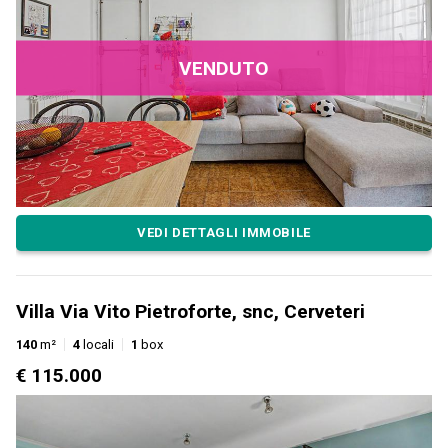
VENDUTO
VEDI DETTAGLI IMMOBILE
Villa Via Vito Pietroforte, snc, Cerveteri
140
m²
4
locali
1
box
€ 115.000