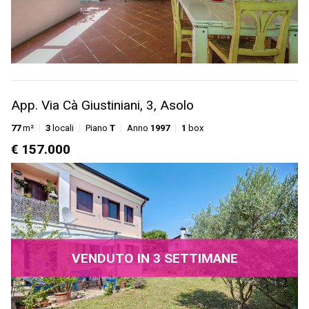
App. Via Cà Giustiniani, 3, Asolo
77
m²
3
locali
Piano
T
Anno
1997
1
box
€ 157.000
VENDUTO IN 3 SETTIMANE