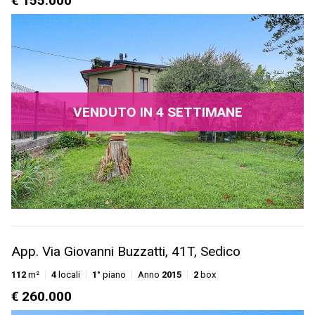
€ 155.000
VENDUTO IN 4 SETTIMANE
App. Via Giovanni Buzzatti, 41T, Sedico
112
m²
4
locali
1°
piano
Anno
2015
2
box
€ 260.000