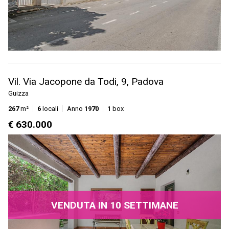
Vil. Via Jacopone da Todi, 9, Padova
Guizza
267
m²
6
locali
Anno
1970
1
box
€ 630.000
VENDUTA IN 10 SETTIMANE