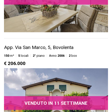
App. Via San Marco, 5, Bovolenta
150
m²
5
locali
2°
piano
Anno
2006
2
box
€ 206.000
VENDUTO IN 11 SETTIMANE