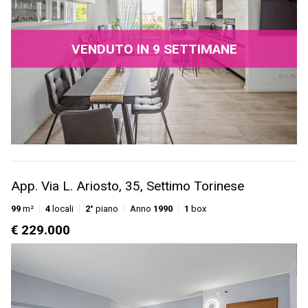
VENDUTO IN 9 SETTIMANE
App. Via L. Ariosto, 35, Settimo Torinese
99
m²
4
locali
2°
piano
Anno
1990
1
box
€ 229.000