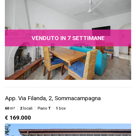
VENDUTO IN 7 SETTIMANE
App. Via Filanda, 2, Sommacampagna
60
m²
2
locali
Piano
T
1
box
€ 169.000