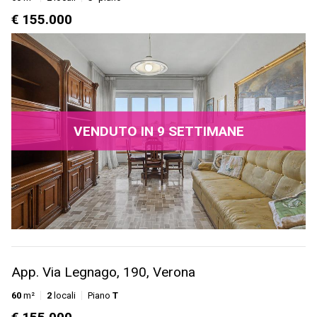
€ 155.000
VENDUTO IN 9 SETTIMANE
App. Via Legnago, 190, Verona
60
m²
2
locali
Piano
T