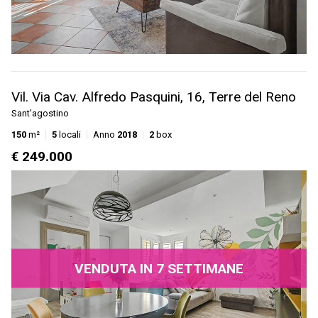
Vil. Via Cav. Alfredo Pasquini, 16, Terre del Reno
Sant'agostino
150
m²
5
locali
Anno
2018
2
box
€ 249.000
VENDUTA IN 7 SETTIMANE