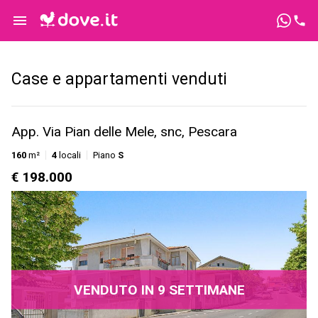
Case e appartamenti venduti
App. Via Pian delle Mele, snc, Pescara
160
m²
4
locali
Piano
S
€ 198.000
VENDUTO IN 9 SETTIMANE