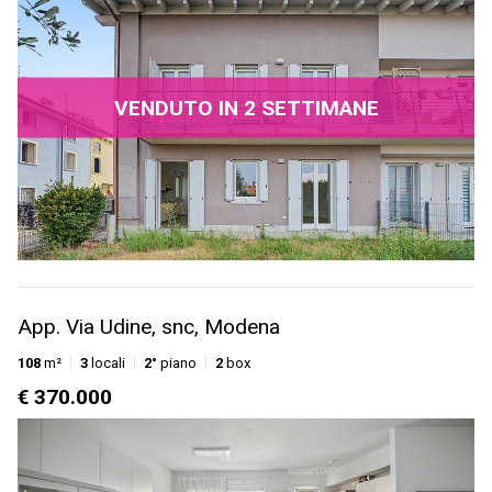
VENDUTO IN 2 SETTIMANE
App. Via Udine, snc, Modena
108
m²
3
locali
2°
piano
2
box
€ 370.000