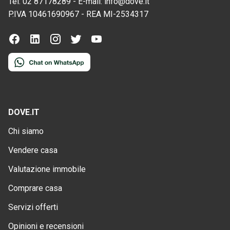
Tel:
02 87178289
-
E-mail:
info@dove.it
P.IVA
10461690967
-
REA
MI-2534317
DOVE.IT
Chi siamo
Vendere casa
Valutazione immobile
Comprare casa
Servizi offerti
Opinioni e recensioni