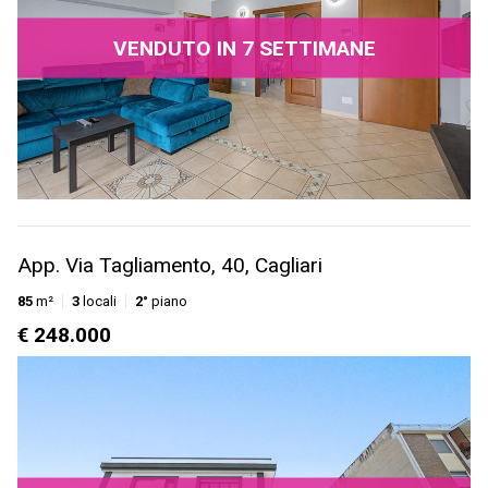
VENDUTO IN 7 SETTIMANE
App. Via Tagliamento, 40, Cagliari
85
m²
3
locali
2°
piano
€ 248.000