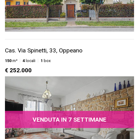
Cas. Via Spinetti, 33, Oppeano
150
m²
4
locali
1
box
€ 252.000
VENDUTA IN 7 SETTIMANE