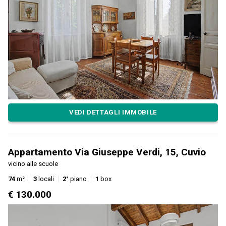
VEDI DETTAGLI IMMOBILE
Appartamento Via Giuseppe Verdi, 15, Cuvio
vicino alle scuole
74
m²
3
locali
2°
piano
1
box
€ 130.000