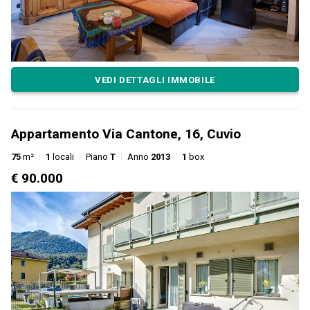
VEDI DETTAGLI IMMOBILE
Appartamento Via Cantone, 16, Cuvio
75
m²
1
locali
Piano
T
Anno
2013
1
box
€ 90.000