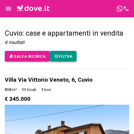
Cuvio: case e appartamenti in vendita
6
risultati
SALVA RICERCA
FILTRA
Villa Via Vittorio Veneto, 6, Cuvio
510
m²
11
locali
1
box
€ 345.000