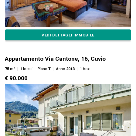
VEDI DETTAGLI IMMOBILE
Appartamento Via Cantone, 16, Cuvio
75
m²
1
locali
Piano
T
Anno
2013
1
box
€ 90.000