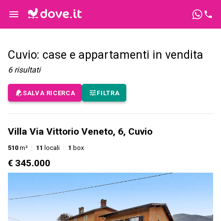
Cuvio: case e appartamenti in vendita
6
risultati
SALVA RICERCA
FILTRA
Villa Via Vittorio Veneto, 6, Cuvio
510
m²
11
locali
1
box
€ 345.000