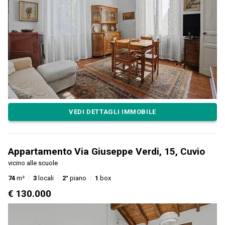
VEDI DETTAGLI IMMOBILE
Appartamento Via Giuseppe Verdi, 15, Cuvio
vicino alle scuole
74
m²
3
locali
2°
piano
1
box
€ 130.000