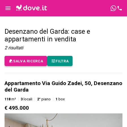
Desenzano del Garda: case e
appartamenti in vendita
2
risultati
SALVA RICERCA
FILTRA
Appartamento Via Guido Zadei, 50, Desenzano
del Garda
118
m²
3
locali
2°
piano
1
box
€ 495.000