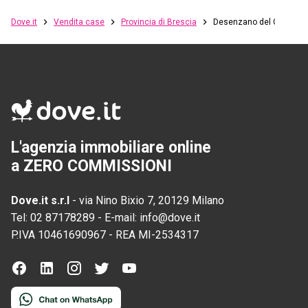
Dove.it
Vendita case
Provincia di Brescia
Desenzano del Garda
L'agenzia immobiliare online
a ZERO COMMISSIONI
Dove.it s.r.l
-
via Nino Bixio 7, 20129 Milano
Tel:
02 87178289
-
E-mail:
info@dove.it
P.IVA
10461690967
-
REA
MI-2534317