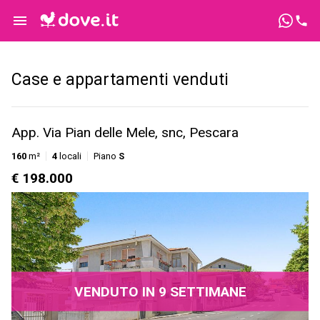
Case e appartamenti venduti
App. Via Pian delle Mele, snc, Pescara
160
m²
4
locali
Piano
S
€ 198.000
VENDUTO IN 9 SETTIMANE