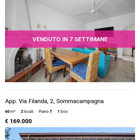
VENDUTO IN 7 SETTIMANE
App. Via Filanda, 2, Sommacampagna
60
m²
2
locali
Piano
T
1
box
€ 169.000