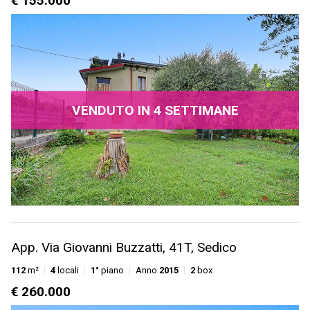
€ 155.000
VENDUTO IN 4 SETTIMANE
App. Via Giovanni Buzzatti, 41T, Sedico
112
m²
4
locali
1°
piano
Anno
2015
2
box
€ 260.000