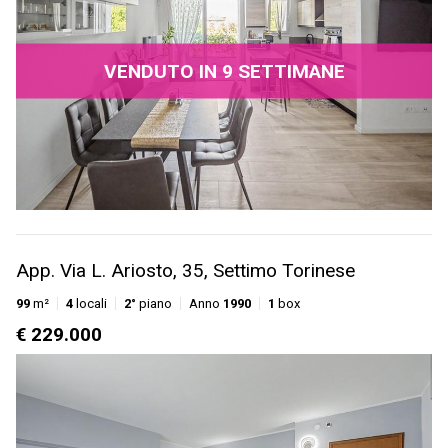
VENDUTO IN 9 SETTIMANE
App. Via L. Ariosto, 35, Settimo Torinese
99
m²
4
locali
2°
piano
Anno
1990
1
box
€ 229.000