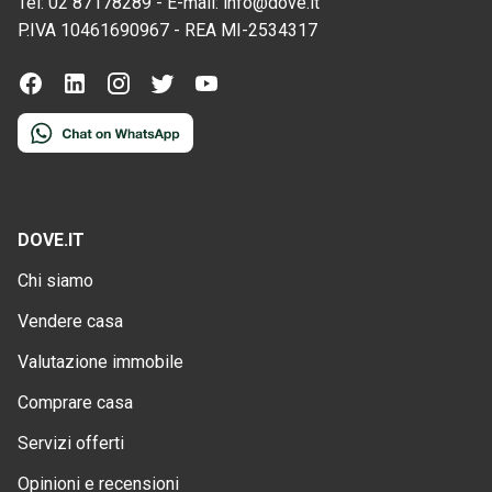
Tel:
02 87178289
-
E-mail:
info@dove.it
P.IVA
10461690967
-
REA
MI-2534317
DOVE.IT
Chi siamo
Vendere casa
Valutazione immobile
Comprare casa
Servizi offerti
Opinioni e recensioni