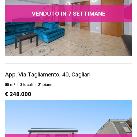
VENDUTO IN 7 SETTIMANE
App. Via Tagliamento, 40, Cagliari
85
m²
3
locali
2°
piano
€ 248.000