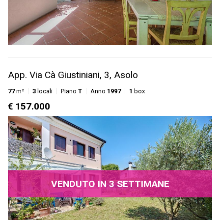
App. Via Cà Giustiniani, 3, Asolo
77
m²
3
locali
Piano
T
Anno
1997
1
box
€ 157.000
VENDUTO IN 3 SETTIMANE