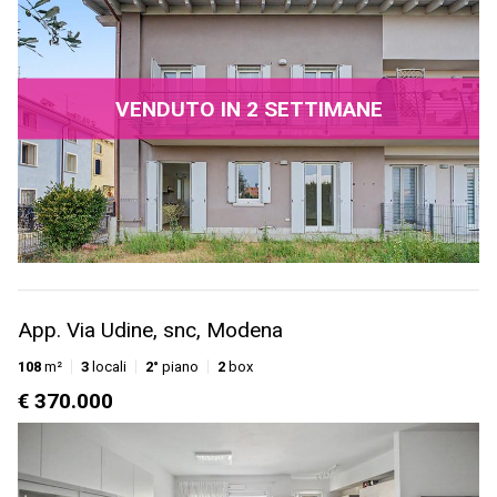
VENDUTO IN 2 SETTIMANE
App. Via Udine, snc, Modena
108
m²
3
locali
2°
piano
2
box
€ 370.000