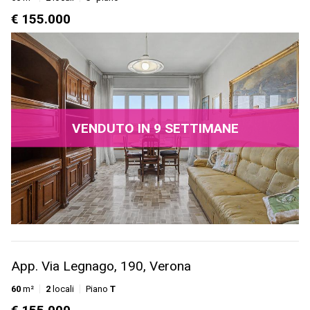
€ 155.000
VENDUTO IN 9 SETTIMANE
App. Via Legnago, 190, Verona
60
m²
2
locali
Piano
T