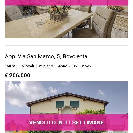
App. Via San Marco, 5, Bovolenta
150
m²
5
locali
2°
piano
Anno
2006
2
box
€ 206.000
VENDUTO IN 11 SETTIMANE