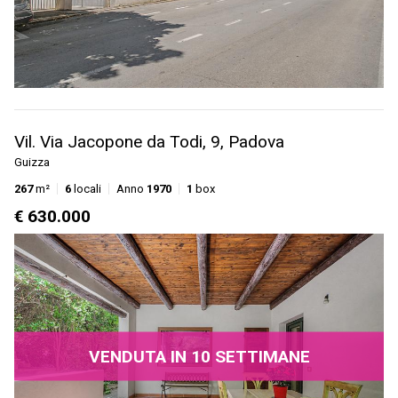
Vil. Via Jacopone da Todi, 9, Padova
Guizza
267
m²
6
locali
Anno
1970
1
box
€ 630.000
VENDUTA IN 10 SETTIMANE