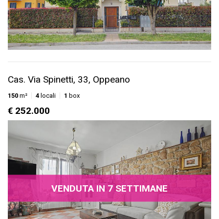
Cas. Via Spinetti, 33, Oppeano
150
m²
4
locali
1
box
€ 252.000
VENDUTA IN 7 SETTIMANE