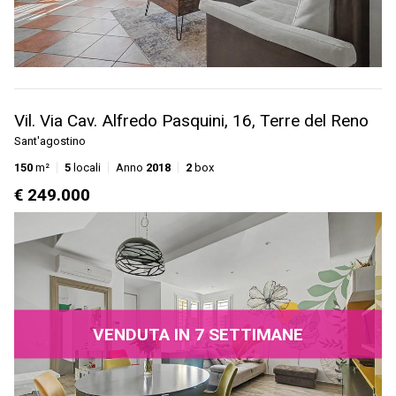
Vil. Via Cav. Alfredo Pasquini, 16, Terre del Reno
Sant'agostino
150
m²
5
locali
Anno
2018
2
box
€ 249.000
VENDUTA IN 7 SETTIMANE